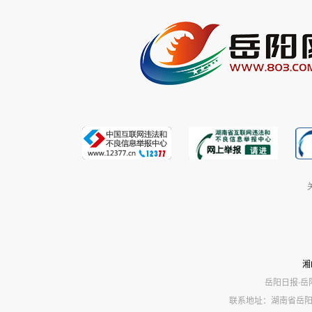
湘
岳阳日报·岳
联系地址：湖南省岳阳市岳