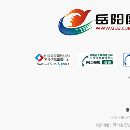
湘
岳阳日报·岳
联系地址：湖南省岳阳市岳