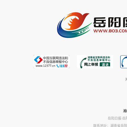
湘
岳阳日报·岳
联系地址：湖南省岳阳市岳