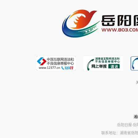
湘
岳阳日报·岳
联系地址：湖南省岳阳市岳