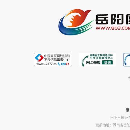
湘
岳阳日报·岳
联系地址：湖南省岳阳市岳