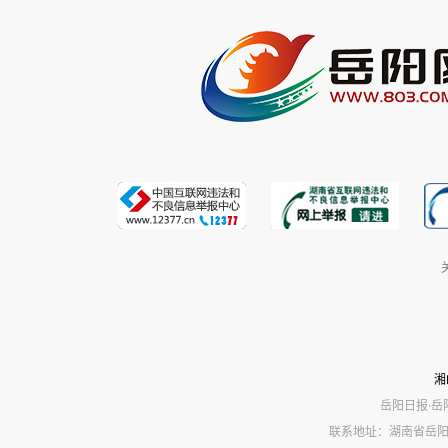
湘
岳阳日报·岳
联系地址：湖南省岳阳市岳