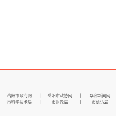
岳阳市政府网
岳阳市政协网
华容新闻网
市科学技术局
市财政局
市信访局