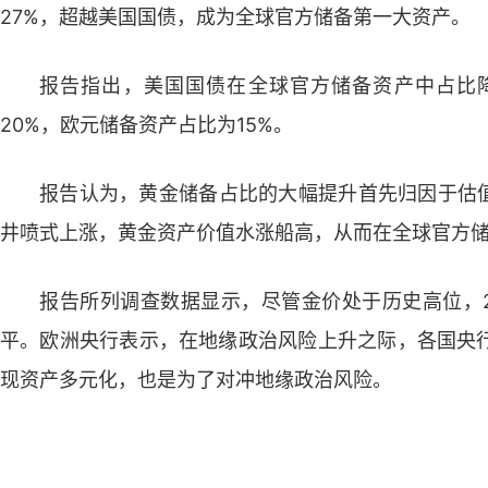
27%，超越美国国债，成为全球官方储备第一大资产。
报告指出，美国国债在全球官方储备资产中占比降
20%，欧元储备资产占比为15%。
报告认为，黄金储备占比的大幅提升首先归因于估值效
井喷式上涨，黄金资产价值水涨船高，从而在全球官方
报告所列调查数据显示，尽管金价处于历史高位，2
平。欧洲央行表示，在地缘政治风险上升之际，各国央
现资产多元化，也是为了对冲地缘政治风险。