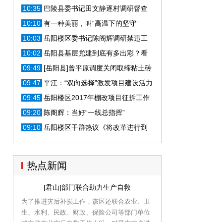
幕将启
10:35
巴陵县委书记田文静逐村调研督查
扶贫工作
10:10
有一种美丽，叫“高温下的坚守”
10:03
岳阳楼区委书记陈阁辉调研禁违工
作和新区建设
10:02
岳阳县基层党建到底有多出彩？看
看他们
09:49
[岳阳县]曾平原调度关闭取缔粘土砖
厂工作
09:47
平江：“双向选择”激发项目建设活力
09:45
岳阳楼区2017年棚改项目征拆工作
业务培训会
09:20
陈阁辉：当好“一线总指挥”
09:10
岳阳楼区干群热议《将改革进行到
底》
热点新闻
[君山]部门联合助力生产自救
为了推进灾后补损工作，该区还联合农业、卫
生、水利、民政、财政、保险公司等部门单位