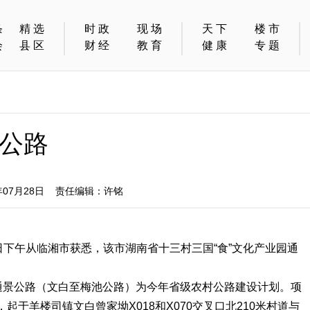
条
精选
时政
现场
天下
楼市
会
县区
财经
教育
健康
专题
公路
07月28日 责任编辑：许铭
日下午从临湘市获悉，该市湖南省十三村三国“食”文化产业园通
园通景公路（文白至梅池公路）为今年省级农村公路建设计划。项
于羊楼司镇文白曾家坳X018和X070交叉口北210米村道与