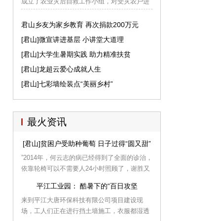
成立了农业灾后自救工作小组，对受灾农户进
行灾后救助帮扶。目前，共走访指导了530户
农户，发放生产技术资料11000多份、农作物
君山乡友为家乡教育 再次捐款200万元
防病药剂1500包。说起自己60多亩受灾减产的
[君山]微宣讲进基层 小讲堂大道理
南瓜和黄豆，王清理说，“多亏区里及时送来种
[君山]大学生暑期实践 助力精准扶贫
子和化肥，农技员也天天到田间指导，受灾的
田地全部进行了翻耕，预备改种一季晚稻，应
[君山]龙超云爱心成就人生
该能够挽回一些损失。
[君山]七彩墙绘装点“美丽乡村”
最火资讯
[君山]贫困户受助种葡萄 日子过得“圆又甜”
”2014年，何云志的病已经得到了全面的诊治，
依靠轮椅可以不需要人24小时照顾了，谢胜又
来到他家为以后的日子筹划起来。葡萄种植已
平江工业园： 酷暑下的“百日攻坚
经成为该街道增收致富的主打产业。”说干就
来到平江大唐环保科技有限公司项目建设现
干，2015年，何云志在镇村扶贫办和合作社技
场，工人们正在进行挡土墙施工，衣服都湿透
术人员的帮助下，在自家的3亩多地上建起了6