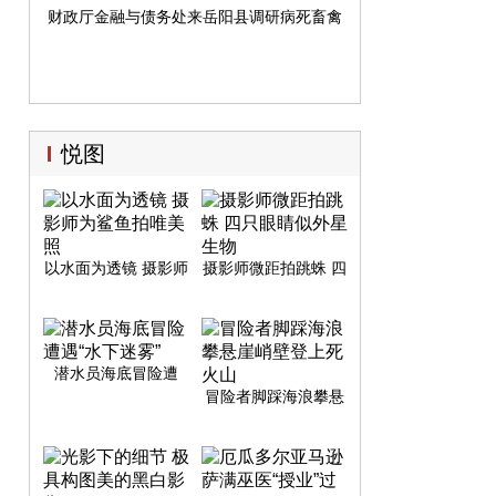
了。据悉，为全力打好园区建设大会战“百日攻
个葡萄大棚，2016年葡萄苗长得郁郁葱葱，今
财政厅金融与债务处来岳阳县调研病死畜禽无害化处理工作
坚”这场硬仗，实现“三个一批”工作目标，平江
年是收果的第一年。
工业园不管是班子成员，还是一般干部，都始
终坚守岗位，不遗余力地协调督办工作，工
程、规划等科室干部更是在地表温度逼近50℃
的项目建设现场抢抓时间进行测量、放线、放
坡等户外作业。施工现场王颖奇摄岳阳日报全
悦图
媒体讯（记者王颖奇实习生张天野）连续高
温，酷热难耐，但平江工业园各个项目建设工
地上依然是一派繁忙的景象，挖机声隆隆不绝
于耳，项目建设者们挥汗如雨，各项工程都在
以水面为透镜 摄影师
摄影师微距拍跳蛛 四
有条不紊地向前推进。
为鲨鱼拍唯美照
只眼睛似外星生物
潜水员海底冒险遭
遇“水下迷雾”
冒险者脚踩海浪攀悬
崖峭壁登上死火山