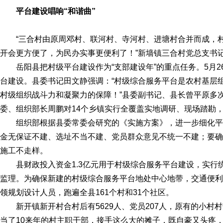
平台建设唱响“和谐曲”
“三合村由原周邓村、联河村、寺河村、进塘村合并而成，村
开会更方便了，为民办实事更便利了！”新墙镇三合村党总支书
岳阳县把村级平台建设作为“支部建设年”的重点任务。5月
台建设。县委书记田文静强调：“村级综合服务平台是农村基层
村级组织战斗力和凝聚力的保障！”县委副书记、县长曾平原多
委、组织部长周鹏对14个乡镇实行全覆盖实地调研、现场踏勘
组织部根据县委常委会研究的《实施方案》，进一步细化平
金无保证不建、选址不当不建、党员群众意见不统一不建；要确
施工不走样。
县财政投入资金1.3亿元用于村级综合服务平台建设，实
监理。为确保新建的村级综合服务平台地处中心地带，交通便利
领规划设计人员，跑遍全县161个村和31个社区。
新开镇新开村合村后有5629人、党员207人，原有的小
当了10来年的村主职干部，接手这么大的摊子，既自豪又头疼