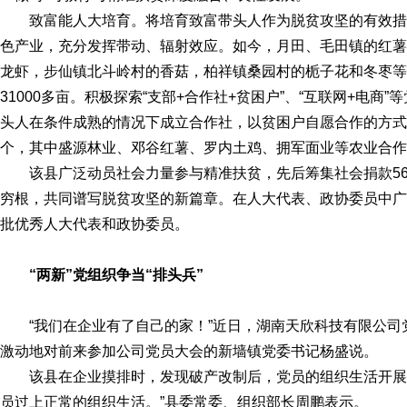
致富能人大培育。将培育致富带头人作为脱贫攻坚的有效
色产业，充分发挥带动、辐射效应。如今，月田、毛田镇的红薯
龙虾，步仙镇北斗岭村的香菇，柏祥镇桑园村的栀子花和冬枣等
31000多亩。积极探索“支部+合作社+贫困户”、“互联网+电
头人在条件成熟的情况下成立合作社，以贫困户自愿合作的方式
个，其中盛源林业、邓谷红薯、罗内土鸡、拥军面业等农业合作社吸
该县广泛动员社会力量参与精准扶贫，先后筹集社会捐款56
穷根，共同谱写脱贫攻坚的新篇章。在人大代表、政协委员中广
批优秀人大代表和政协委员。
“两新”党组织争当“排头兵”
“我们在企业有了自己的家！”近日，湖南天欣科技有限公
激动地对前来参加公司党员大会的新墙镇党委书记杨盛说。
该县在企业摸排时，发现破产改制后，党员的组织生活开展不
员过上正常的组织生活。”县委常委、组织部长周鹏表示。