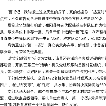
“曹书记，我能搬进这么亮堂的房子，真的感谢你！”盛夏时
点村，不久前告别危房搬进集中安置点的佘方桂大爷激动的说。
脱贫攻坚战役打响后，岳阳县将选优配强派驻村队伍作为推
批、帮扶单位中推荐一批、后备干部中选配一批”思路，在严格
县直单位中择优选派“第一书记”35名、驻村队员45名，实现对
肩负重任的“第一书记”，真心实意办实事、解难题，使贫
廖灭螺、许荣等先进典型。
以“支部建设年”活动为契机，该县还选派综合素质过硬的
部建设，开展“三帮三带”活动：机关党组织帮助贫困村党组织
员，带出脱贫互助好队伍；机关干部帮助建档立卡贫困户，带出
干部结对大帮扶。全县1472名机关党员结对联系1636名贫
困户，通过结“穷亲”、走“穷戚”，共收集、协调解决实际问题66
支部活动大融合。80个帮扶单位与35个贫困村结对开展“
源，通过联点县级领导、帮扶单位负责人、第一书记讲党课等形
一做”学习教育与精准扶贫深度融合、良性发展。