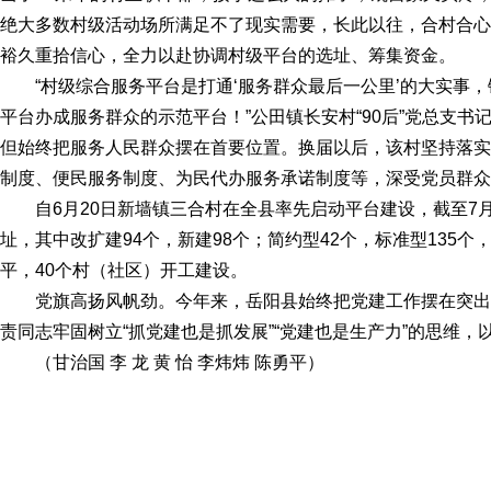
绝大多数村级活动场所满足不了现实需要，长此以往，合村合心
裕久重拾信心，全力以赴协调村级平台的选址、筹集资金。
“村级综合服务平台是打通‘服务群众最后一公里’的大实事
平台办成服务群众的示范平台！”公田镇长安村“90后”党总支
但始终把服务人民群众摆在首要位置。换届以后，该村坚持落实
制度、便民服务制度、为民代办服务承诺制度等，深受党员群众
自6月20日新墙镇三合村在全县率先启动平台建设，截至7月
址，其中改扩建94个，新建98个；简约型42个，标准型135个
平，40个村（社区）开工建设。
党旗高扬风帆劲。今年来，岳阳县始终把党建工作摆在突
责同志牢固树立“抓党建也是抓发展”“党建也是生产力”的思维
（甘治国 李 龙 黄 怡 李炜炜 陈勇平）