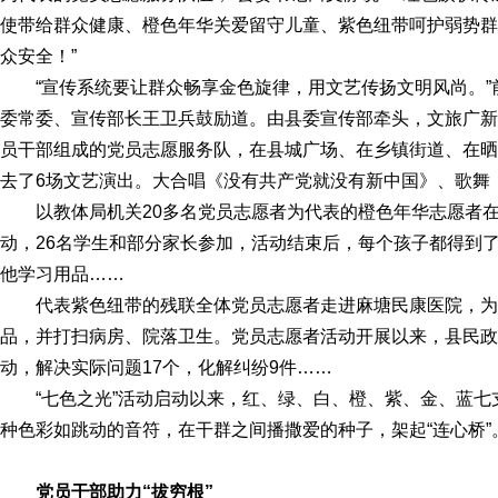
使带给群众健康、橙色年华关爱留守儿童、紫色纽带呵护弱势群
众安全！”
“宣传系统要让群众畅享金色旋律，用文艺传扬文明风尚。
委常委、宣传部长王卫兵鼓励道。由县委宣传部牵头，文旅广新
员干部组成的党员志愿服务队，在县城广场、在乡镇街道、在晒
去了6场文艺演出。大合唱《没有共产党就没有新中国》、歌舞
以教体局机关20多名党员志愿者为代表的橙色年华志愿者在
动，26名学生和部分家长参加，活动结束后，每个孩子都得到
他学习用品……
代表紫色纽带的残联全体党员志愿者走进麻塘民康医院，
品，并打扫病房、院落卫生。党员志愿者活动开展以来，县民政
动，解决实际问题17个，化解纠纷9件……
“七色之光”活动启动以来，红、绿、白、橙、紫、金、蓝
种色彩如跳动的音符，在干群之间播撒爱的种子，架起“连心桥”
党员干部助力“拔穷根”