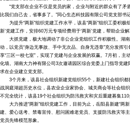
“党支部在企业不仅是党员的家，企业与附近的群众有了矛
比我们自己去，省事多了。”同心生态科技园有限公司党支部书
为提升“两新”组织党建工作水平，该县“两新”组织工委积极
新’党建工作，安排60万元专项经费用于‘两新’党建，帮助企业
大抓党建，极大地调动了非公企业党组织工作积极性。湖
动，以党员“身边无事故、手中无次品、自身无违章”充分发挥
享“三区一校七室”，实现了党建与企业发展的双赢。7月初，主
化墙。湖南大力神有限公司3次邀请园区综合党委上门指导党建
求在企业建立党支部。
3个月来，该县社会组织新建党组织55个，新建社会组织都
战洞庭湖超历史水位，县农业企业家协会、城关商会等社会组织
不完全统计，该县19个社会组织为防汛救灾和灾后重建募集11
大力推进“两新”组织党建工作，目前为止，岳阳县新建“两新
建、爱心送考、禁毒宣传、慰问困难老党员、支援防汛救灾等主
党员先锋模范形象。