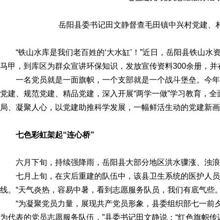
岳阳县委书记田文静督查毛田镇中兴村党建、村
“铁山水库是我们老百姓的‘大水缸’！”近日，岳阳县铁山
马甲，到库区为群众宣讲环保知识，发放宣传资料300余册，
一名党员就是一面旗帜，一个支部就是一个战斗堡垒。今
党建、规范党建、精品党建，深入开展“两学一做”学习教育，全
局、凝聚人心，以党建助推科学发展，一幅鲜活生动的党建新画
七色彩虹架起“连心桥”
六月下旬，持续强降雨，岳阳县大部分地区洪水骤涨、浊浪
七月上旬，在灾后重建的队伍中，该县卫生系统的医护人
线。“天气炎热，容易中暑，看到志愿服务队员，我们有底气些
“为凝聚党员力量，展现共产党员形象，县委组织部七一前
为代表的党员志愿服务队伍，”县委书记田文静说：“红色旗帜