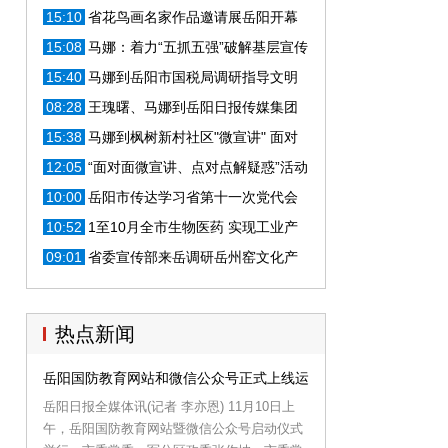
出席
15:10
省花鸟画名家作品邀请展岳阳开幕
马娜等出席
15:08
马娜：着力“五抓五强”破解基层宣传
思想文化工作难题
15:40
马娜到岳阳市国税局调研指导文明
创建工作
08:28
王瑰曙、马娜到岳阳日报传媒集团
调研
15:38
马娜到枫树新村社区"微宣讲" 面对
面为群众解疑惑
12:05
“面对面微宣讲、点对点解疑惑”活动
在岳启动
10:00
岳阳市传达学习省第十一次党代会
精神
10:52
1至10月全市生物医药 实现工业产
值144.5亿元
09:01
省委宣传部来岳调研岳州窑文化产
业相关情况
热点新闻
岳阳国防教育网站和微信公众号正式上线运行
岳阳日报全媒体讯(记者 李亦恩) 11月10日上
午，岳阳国防教育网站暨微信公众号启动仪式