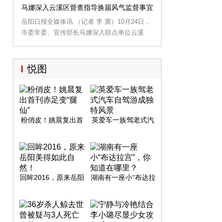
次集中(扩大)学习，省委讲师团主任郑昌华教
能事业单位改革试点工作等。市委副书记、市
马娜深入云溪区督查指导换届风气监督事宜
授作题为“开创从严治党新格局新境界的重大举
长刘和生，市领导李志坚、李湘岳、陈奇达、
岳阳日报全媒体讯 （记者 李 冀）10月24日，
措”专题辅导报告。
唐道明、王瑰曙、李挚、张作坤、熊炜、王小
市委常委、宣传部长马娜深入联点单位云溪
中、马娜、谈正红参加。
区，督查指导换届风气监督工作。
悦图
粉俏皮！姚晨复出首
英爱车一族驾老式汽
刊赤足变“腿仙”
车自驾游成独特风景
回眸2016，原来岳阳
湖南有一座小“布达拉
美得如此自然！
宫”，你知道在哪里？