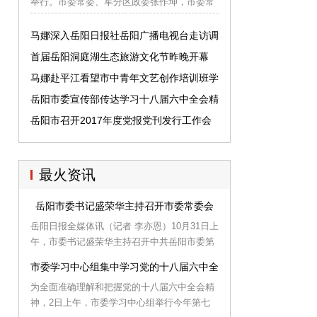
举行。市委常委、军分区政委张作坤，市委常
委、宣传部长马娜，军分区司令员黄大军、副
司令员胡小合、参谋长袁建华、政治部主任易
马娜深入岳阳日报社岳阳广播电视台走访调
长运等出席。
研
首届岳阳洞庭湖生态旅游文化节昨晚开幕
马娜赴平江看望市中青年文艺创作培训班学
员
岳阳市委宣传部传达学习十八届六中全会精
神
岳阳市召开2017年度党报党刊发行工作会
最火资讯
岳阳市委书记盛荣华主持召开市委常委会
岳阳日报全媒体讯（记者 李亦恩）10月31日上
午，市委书记盛荣华主持召开中共岳阳市委第
七届第2次常委会，传达学习十八届六中全会
市委学习中心组集中学习党的十八届六中全会精神
和省委专题会议精神，听取关于中央深化人才
为全面准确理解和把握党的十八届六中全会精
发展体制机制改革和中央、省委近期政法综治
神，2日上午，市委学习中心组举行今年第七
维稳工作会议精神汇报，研究讨论承担行政职