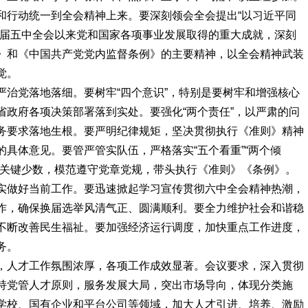
行动统一到全会精神上来。要深刻领会全会提出“以习近平同
八届五中全会以来党和国家各项事业发展取得的重大成就，深刻
》和《中国共产党党内监督条例》的主要精神，以全会精神武装
觉。
治党落地落细。要树牢“四个意识”，特别是要树牢和增强核心
省政府各项决策部署落到实处。要强化“两个责任”，以严肃的问
务要求落地生根。要严明纪律规矩，坚决贯彻执行《准则》精神
具体意见。要管严管实队伍，严格落实“五个看重”“两个倾
住关键少数，模范遵守党章党规，带头执行《准则》《条例》。
实做好当前工作。要迅速掀起学习宣传贯彻六中全会精神热潮，
作，确保换届选举风清气正、圆满顺利。要全力维护社会和谐稳
不断改善民生福祉。要加强经济运行调度，加快重点工作进度，
务。
，人才工作氛围浓厚，各项工作成效显著。会议要求，深入贯彻
持党管人才原则，服务发展大局，突出市场导向，体现分类施
学校、国有企业和平台公司等领域，加大人才引进、培养、激励