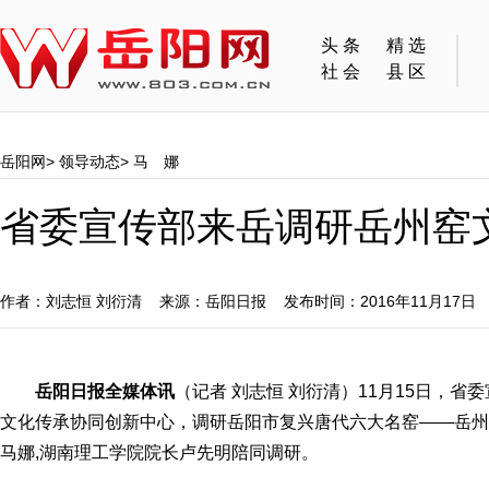
头条
精选
社会
县区
岳阳网
>
领导动态
>
马 娜
省委宣传部来岳调研岳州窑
作者：刘志恒 刘衍清 来源：岳阳日报 发布时间：2016年11月17日
岳阳日报全媒体讯
（记者 刘志恒 刘衍清）11月15日，
文化传承协同创新中心，调研岳阳市复兴唐代六大名窑——岳州
马娜,湖南理工学院院长卢先明陪同调研。