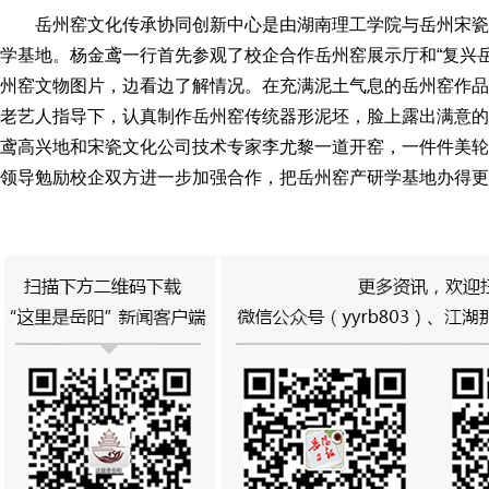
岳州窑文化传承协同创新中心是由湖南理工学院与岳州宋瓷
学基地。杨金鸢一行首先参观了校企合作岳州窑展示厅和“复兴
州窑文物图片，边看边了解情况。在充满泥土气息的岳州窑作品
老艺人指导下，认真制作岳州窑传统器形泥坯，脸上露出满意的
鸢高兴地和宋瓷文化公司技术专家李尤黎一道开窑，一件件美轮
领导勉励校企双方进一步加强合作，把岳州窑产研学基地办得更