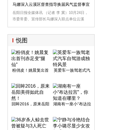
次集中(扩大)学习，省委讲师团主任郑昌华教
能事业单位改革试点工作等。市委副书记、市
马娜深入云溪区督查指导换届风气监督事宜
授作题为“开创从严治党新格局新境界的重大举
长刘和生，市领导李志坚、李湘岳、陈奇达、
岳阳日报全媒体讯 （记者 李 冀）10月24日，
措”专题辅导报告。
唐道明、王瑰曙、李挚、张作坤、熊炜、王小
市委常委、宣传部长马娜深入联点单位云溪
中、马娜、谈正红参加。
区，督查指导换届风气监督工作。
悦图
粉俏皮！姚晨复出首
英爱车一族驾老式汽
刊赤足变“腿仙”
车自驾游成独特风景
回眸2016，原来岳阳
湖南有一座小“布达拉
美得如此自然！
宫”，你知道在哪里？