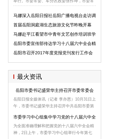
举行。市委常委、军分区政委张作坤，市委常
委、宣传部长马娜，军分区司令员黄大军、副
司令员胡小合、参谋长袁建华、政治部主任易
马娜深入岳阳日报社岳阳广播电视台走访调
长运等出席。
研
首届岳阳洞庭湖生态旅游文化节昨晚开幕
马娜赴平江看望市中青年文艺创作培训班学
员
岳阳市委宣传部传达学习十八届六中全会精
神
岳阳市召开2017年度党报党刊发行工作会
最火资讯
岳阳市委书记盛荣华主持召开市委常委会
岳阳日报全媒体讯（记者 李亦恩）10月31日上
午，市委书记盛荣华主持召开中共岳阳市委第
七届第2次常委会，传达学习十八届六中全会
市委学习中心组集中学习党的十八届六中全会精神
和省委专题会议精神，听取关于中央深化人才
为全面准确理解和把握党的十八届六中全会精
发展体制机制改革和中央、省委近期政法综治
神，2日上午，市委学习中心组举行今年第七
维稳工作会议精神汇报，研究讨论承担行政职