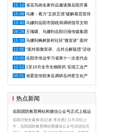
出席
15:10
省花鸟画名家作品邀请展岳阳开幕
马娜等出席
15:08
马娜：着力“五抓五强”破解基层宣传
思想文化工作难题
15:40
马娜到岳阳市国税局调研指导文明
创建工作
08:28
王瑰曙、马娜到岳阳日报传媒集团
调研
15:38
马娜到枫树新村社区"微宣讲" 面对
面为群众解疑惑
12:05
“面对面微宣讲、点对点解疑惑”活动
在岳启动
10:00
岳阳市传达学习省第十一次党代会
精神
10:52
1至10月全市生物医药 实现工业产
值144.5亿元
09:01
省委宣传部来岳调研岳州窑文化产
业相关情况
热点新闻
岳阳国防教育网站和微信公众号正式上线运行
岳阳日报全媒体讯(记者 李亦恩) 11月10日上
午，岳阳国防教育网站暨微信公众号启动仪式