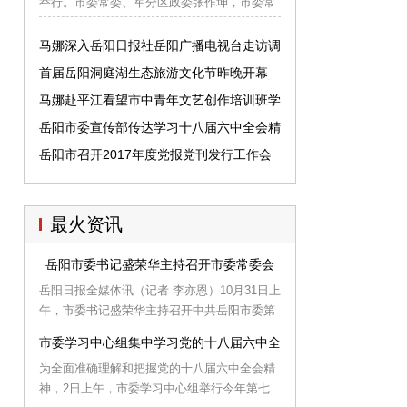
举行。市委常委、军分区政委张作坤，市委常
委、宣传部长马娜，军分区司令员黄大军、副
司令员胡小合、参谋长袁建华、政治部主任易
马娜深入岳阳日报社岳阳广播电视台走访调
长运等出席。
研
首届岳阳洞庭湖生态旅游文化节昨晚开幕
马娜赴平江看望市中青年文艺创作培训班学
员
岳阳市委宣传部传达学习十八届六中全会精
神
岳阳市召开2017年度党报党刊发行工作会
最火资讯
岳阳市委书记盛荣华主持召开市委常委会
岳阳日报全媒体讯（记者 李亦恩）10月31日上
午，市委书记盛荣华主持召开中共岳阳市委第
七届第2次常委会，传达学习十八届六中全会
市委学习中心组集中学习党的十八届六中全会精神
和省委专题会议精神，听取关于中央深化人才
为全面准确理解和把握党的十八届六中全会精
发展体制机制改革和中央、省委近期政法综治
神，2日上午，市委学习中心组举行今年第七
维稳工作会议精神汇报，研究讨论承担行政职