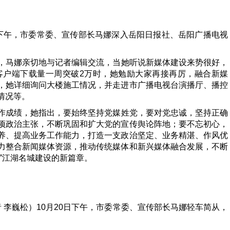
0日下午，市委常委、宣传部长马娜深入岳阳日报社、岳阳广播电视
，马娜亲切地与记者编辑交流，当她听说新媒体建设来势很好，
客户端下载量一周突破2万时，她勉励大家再接再厉，融合新媒
，她详细询问大楼施工情况，并走进市广播电视台演播厅、播控
情况等。
作成绩，她指出，要始终坚持党媒姓党，要对党忠诚，坚持正确
项政治主张，不断巩固和扩大党的宣传舆论阵地；要不忘初心，
养、提高业务工作能力，打造一支政治坚定、业务精湛、作风优
力整合新闻媒体资源，推动传统媒体和新兴媒体融合发展，不断
”江湖名城建设的新篇章。
者 李巍松）10月20日下午，市委常委、宣传部长马娜轻车简从，
。