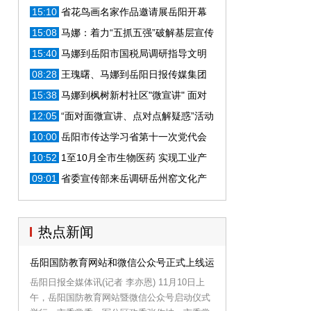
出席
15:10
省花鸟画名家作品邀请展岳阳开幕
马娜等出席
15:08
马娜：着力“五抓五强”破解基层宣传
思想文化工作难题
15:40
马娜到岳阳市国税局调研指导文明
创建工作
08:28
王瑰曙、马娜到岳阳日报传媒集团
调研
15:38
马娜到枫树新村社区"微宣讲" 面对
面为群众解疑惑
12:05
“面对面微宣讲、点对点解疑惑”活动
在岳启动
10:00
岳阳市传达学习省第十一次党代会
精神
10:52
1至10月全市生物医药 实现工业产
值144.5亿元
09:01
省委宣传部来岳调研岳州窑文化产
业相关情况
热点新闻
岳阳国防教育网站和微信公众号正式上线运行
岳阳日报全媒体讯(记者 李亦恩) 11月10日上
午，岳阳国防教育网站暨微信公众号启动仪式