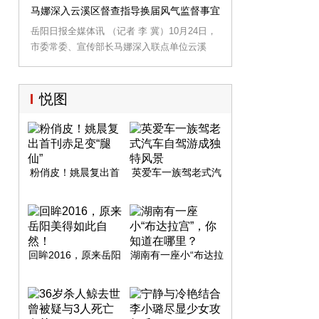
次集中(扩大)学习，省委讲师团主任郑昌华教
能事业单位改革试点工作等。市委副书记、市
马娜深入云溪区督查指导换届风气监督事宜
授作题为“开创从严治党新格局新境界的重大举
长刘和生，市领导李志坚、李湘岳、陈奇达、
岳阳日报全媒体讯 （记者 李 冀）10月24日，
措”专题辅导报告。
唐道明、王瑰曙、李挚、张作坤、熊炜、王小
市委常委、宣传部长马娜深入联点单位云溪
中、马娜、谈正红参加。
区，督查指导换届风气监督工作。
悦图
粉俏皮！姚晨复出首
英爱车一族驾老式汽
刊赤足变“腿仙”
车自驾游成独特风景
回眸2016，原来岳阳
湖南有一座小“布达拉
美得如此自然！
宫”，你知道在哪里？