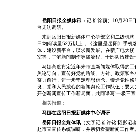
岳阳日报全媒体讯
（记者 徐颖）10月2
台走访调研。
来到岳阳日报新媒体中心等部室和二级机构
日均阅读量52万以上，《这里是岳阳》手机
体，建设新平台，谋求新发展。在新广电大楼
室等，了解新闻制作导播流程、干部队伍建设
马娜高度肯定近年来市直新闻媒体取得的工
舆论导向，宣传好党的路线、方针、政策和各
奋力前行，进一步坚定理想信念、锻造党性修
良、党和人民放心的新闻舆论工作队伍；要大
开创新闻宣传工作新局面，共同谱写“一极三宜
相关报道：
马娜在岳阳日报新媒体中心调研
岳阳日报全媒体讯
（文字记者 许铭 摄影记
赴市直宣传系统调研，并亲切看望新闻工作者