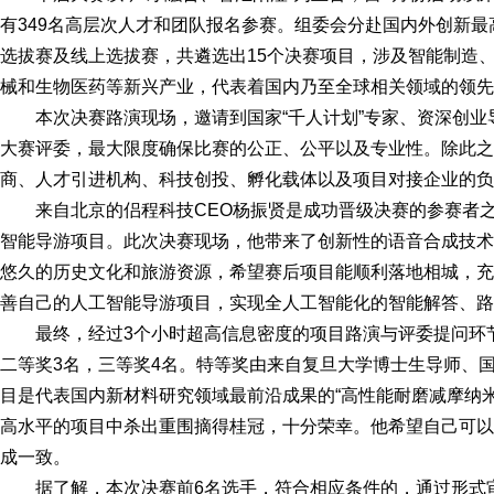
有349名高层次人才和团队报名参赛。组委会分赴国内外创新
选拔赛及线上选拔赛，共遴选出15个决赛项目，涉及智能制造
械和生物医药等新兴产业，代表着国内乃至全球相关领域的领先
本次决赛路演现场，邀请到国家“千人计划”专家、资深创业
大赛评委，最大限度确保比赛的公正、公平以及专业性。除此之
商、人才引进机构、科技创投、孵化载体以及项目对接企业的负
来自北京的侣程科技CEO杨振贤是成功晋级决赛的参赛者
智能导游项目。此次决赛现场，他带来了创新性的语音合成技术
悠久的历史文化和旅游资源，希望赛后项目能顺利落地相城，充
善自己的人工智能导游项目，实现全人工智能化的智能解答、路
最终，经过3个小时超高信息密度的项目路演与评委提问环
二等奖3名，三等奖4名。特等奖由来自复旦大学博士生导师、国
目是代表国内新材料研究领域最前沿成果的“高性能耐磨减摩纳
高水平的项目中杀出重围摘得桂冠，十分荣幸。他希望自己可以
成一致。
据了解，本次决赛前6名选手，符合相应条件的，通过形式