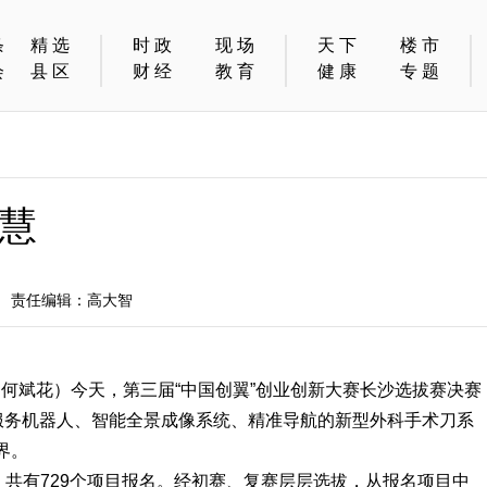
条
精选
时政
现场
天下
楼市
会
县区
财经
教育
健康
专题
慧
日 责任编辑：高大智
员 何斌花）今天，第三届“中国创翼”创业创新大赛长沙选拔赛决赛
康服务机器人、智能全景成像系统、精准导航的新型外科手术刀系
界。
）共有729个项目报名。经初赛、复赛层层选拔，从报名项目中