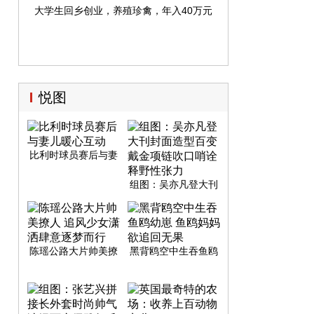
大学生回乡创业，养殖珍禽，年入40万元
悦图
比利时球员赛后与妻
儿暖心互动
组图：吴亦凡登大刊
封面造型百变 戴金项
链吹口哨诠释野性张
力
陈瑶公路大片帅美撩
黑背鸥空中生吞鱼鸥
人 追风少女潇洒肆意
幼崽 鱼鸥妈妈欲追回
逐梦而行
无果