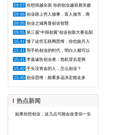
的清楚吗？
09:07
你想得越全面 你的创业越容易失败
09:06
创业路上穷人做事，富人做市，商
人做趋势，这创业项目能让你暴富
09:05
创业之城再显创业智慧
09:05
第三届“中国创翼”创业创新大赛岳阳
选拔赛落幕
15:41
懂了这些互联网思维，你也能月入
过万
15:41
用手机创业的时代，明白人都可以
用它去创业
15:41
李嘉诚告创业者：危机背后是商
机，想成为富翁还是负翁你说了算！
15:40
手头没资金的人，怎么创业？
15:40
创业思维：能看多远决定能走多
远！
热点新闻
如果你想创业，这几点可能会改变你一生