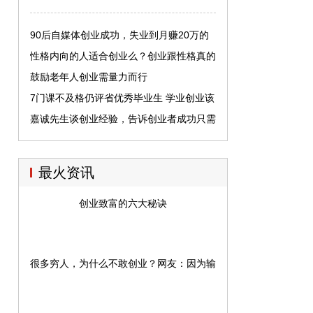
90后自媒体创业成功，失业到月赚20万的
经验分享
性格内向的人适合创业么？创业跟性格真的
有关系么？
鼓励老年人创业需量力而行
7门课不及格仍评省优秀毕业生 学业创业该
如何平衡？
嘉诚先生谈创业经验，告诉创业者成功只需
这几点就能改变命运！
最火资讯
创业致富的六大秘诀
很多穷人，为什么不敢创业？网友：因为输不起！