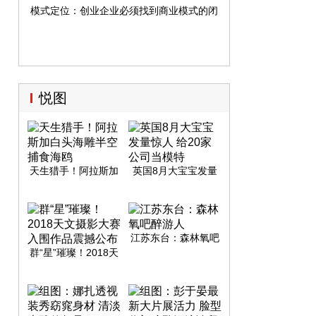
模式定位：创业企业必须找到商业模式的闭环
悦图
天生猎手！阿拉斯加
英国8月大宝宝发量
白头海雕半空捕食海
惊人 给20家公司当模
鸥
特
江苏东台：森林氧吧
醉游人
群“星”璀璨！2018天
文摄影大赛入围作品
震撼公布