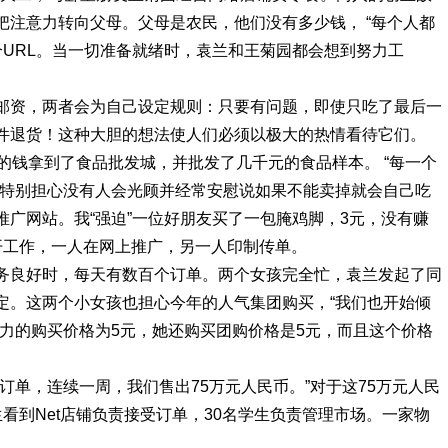
把注意力转向父母。父母是农民，他们没有多少钱， “每个人都
一个URL。当一切准备就绪时，袁兰和王菊园都会想到努力工
邮资，两者会为自己设定规则：只要有问题，即使只吃了最后一
件退货！这种大胆的想法使人们必须以极大的热情看待它们。
的钱拿到了食品批发城，并批发了几千元的食品样本。 “每一个
们特别担心没有人会光顾并经常安慰说如果不能卖掉就会自己吃
广网站。我“强迫”一位好朋友买了一包腌鸡脚，3元，没有赚
开工作，一人在网上推广，另一人印制传单。
务良好时，每天有数百个订单。两个女孩完全忙，袁兰发起了同
定。这两个小女孩也担心今年的人气集团购买，“我们也开始倾
力的购买价格为5元，她还购买团购价格是5元，而且这个价格
订单，连续一周，我们售出75万元人民币。”对于这75万元人民
看到Net店铺负责接受订单，30名学生负责管理市场。一家物