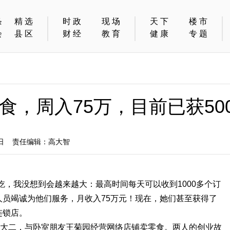
条
精选
时政
现场
天下
楼市
会
县区
财经
教育
健康
专题
食，周入75万，目前已获50
6日 责任编辑：高大智
，我没想到会越来越大：最高时间每天可以收到1000多个订
人员竭诚为他们服务，月收入75万元！现在，她们甚至获得了
连锁店。
理大二，与卧室朋友王菊园经营网络店铺卖零食。两人的创业故