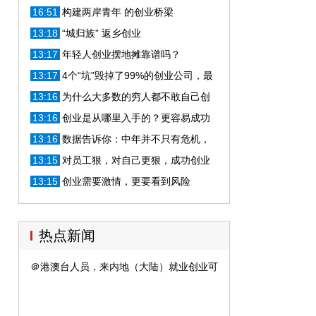
16:51
构建两岸青年 的创业桥梁
13:18
“城归族” 返乡创业
13:17
年轻人创业摆地摊靠谱吗？
13:17
4个“坑”毁掉了99%的创业公司，最
后一个让人哭笑不得
13:16
为什么大多数的穷人都不敢自己创
业？原因真的说的太精辟！
13:16
创业是从哪里入手的？更容易成功
13:16
数据告诉你：中年并不只有危机，
创业或许正当时
13:15
对员工狠，对自己更狠，成功创业
的用人4 步法
13:15
创业需要激情，更要看到风险
热点新闻
＠港澳台人员，来内地（大陆）就业创业可享这些服务！