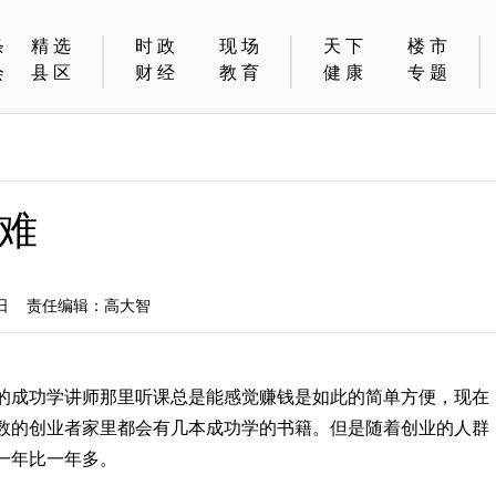
条
精选
时政
现场
天下
楼市
会
县区
财经
教育
健康
专题
难
5日 责任编辑：高大智
的成功学讲师那里听课总是能感觉赚钱是如此的简单方便，现在
数的创业者家里都会有几本成功学的书籍。但是随着创业的人群
一年比一年多。