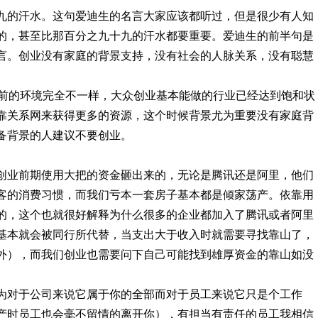
九的汗水。这句爱迪生的名言大家应该都听过，但是很少有人知
的，甚至比那百分之九十九的汗水都要重要。爱迪生的前半句是
言。创业没有家庭的背景支持，没有社会的人脉关系，没有聪慧
年前的环境完全不一样，大众创业基本能做的行业已经达到饱和状
靠关系网来获得更多的资源，这个时候背景尤为重要没有家庭背
备背景的人建议不要创业。
创业前期使用大把的资金砸出来的，无论是腾讯还是阿里，他们
客的消费习惯，而我们亏本一套房子基本都是倾家荡产。依靠用
的，这个也就很好解释为什么很多的企业都加入了腾讯或者阿里
基本就会被同行所代替，当支出大于收入时就需要寻找靠山了，
外），而我们创业也需要问下自己可能找到雄厚资金的靠山如没
为对于公司来说它属于你的全部而对于员工来说它只是个工作
产时员工也会毫不留情的离开你），有担当有责任的员工我相信