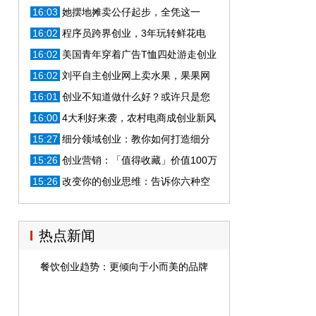
磊泼了一盆冷水：要踩的坑太多
16:03
她摆地摊卖公仔起步，全凭这一
点，年入百万！
16:02
程序员跨界创业，3年玩转鲜花电
商，如今一年销售额达7亿
16:02
美国青年穿着广告T恤四处游走创业
赚钱，四年赚了1200万元
16:02
刘平自主创业网上卖水果，果果网
月入十万元，关键在这
16:01
创业不知道做什么好？或许只是您
没发现自已身边的资源
16:00
4大利好来袭，农村电商成创业新风
口！
15:27
细分领域创业：教你如何打造细分
行业第一人
15:26
创业营销：「值得收藏」价值100万
的营销思维是这样的
15:26
改变你的创业思维：告诉你六种空
手套白狼的赚钱技巧
热点新闻
餐饮创业趋势：更倾向于小而美的品牌