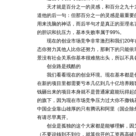
天才就是百分之一的灵感，和百分之九十
道他的后一句：但那百分之一的灵感是最重要
用来洗脑的神话，而后半句才是真正的至理名
的胆识和抗压力，基本失败率属于99%。
现在的创业市场竞争非常激烈和我们20
态你努力其他人比你还努力，那剩下的只能依
景没有社会关系你基本很难熬出头，所以不具
创业路是残酷的
我们看看现在的创业环境。现在基本都是
在新的项目里都需要亏本几亿到几十亿培养顾
钱砸出来的项目本身就不是普通家庭能玩得起
的旗下，因为现在市场竞争压力过大你不撒钱
中国企业靠山雄厚的只有腾讯和阿里（国企除
有请尽早离开。
创业是孤独的这个大家都是能够理解，因
（不要说钱到不到位，就算你开的工资再高破