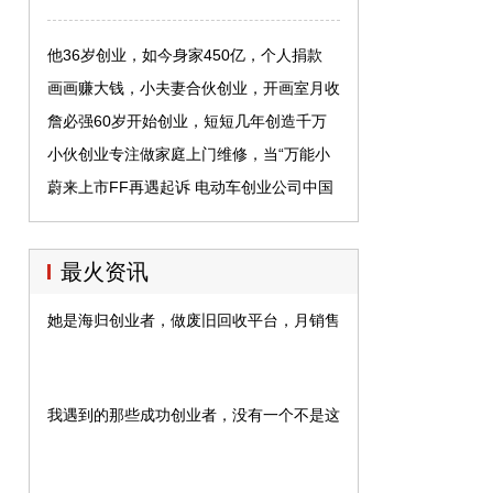
他36岁创业，如今身家450亿，个人捐款
1.45亿！
画画赚大钱，小夫妻合伙创业，开画室月收
入两万
詹必强60岁开始创业，短短几年创造千万
身家
小伙创业专注做家庭上门维修，当“万能小
哥”，获2000万融资
蔚来上市FF再遇起诉 电动车创业公司中国
市场战火频起
最火资讯
她是海归创业者，做废旧回收平台，月销售额上千万元
我遇到的那些成功创业者，没有一个不是这样的