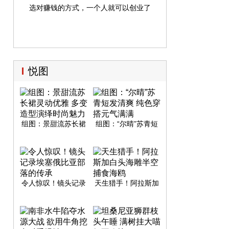
选对赚钱的方式，一个人就可以创业了
悦图
组图：景甜流苏长裙
组图：“尔晴”苏青短
灵动优雅 多变造型演
发清爽 纯色穿搭元气
绎时尚魅力
满满
令人惊叹！镜头记录
天生猎手！阿拉斯加
埃塞俄比亚部落的传
白头海雕半空捕食海
承
鸥