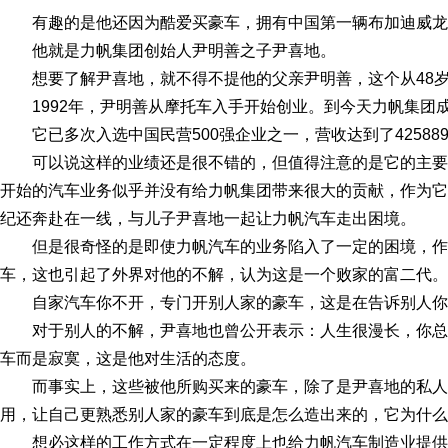
有趣的是他还因为酷爱买豪车，拥有中国第一辆布加迪威龙
他就是力帆集团创始人尹明善之子尹喜地。
想要了解尹喜地，就不得不提他的父亲尹明善，这个从48
1992年，尹明善从摩托车入手开始创业。到今天力帆集团
它已多次入选中国民营500强企业之一，营收达到了42588
可以说这样的业绩还是很不错的，但值得注意的是它的主要营
开始的汽车业务似乎并没有给力帆集团带来很大的贡献，作为它
纪还奔赴在一线，与儿子尹喜地一起让力帆汽车走出困境。
但是很奇怪的是即使力帆汽车的业务陷入了一定的困境，
车，这也引起了外界对他的不解，认为这是一个败家的富二代。
自家汽车你不开，专门开别人家的豪车，这是在告诉别人你
对于别人的不解，尹喜地也曾公开表示：人生很漫长，你
车而是寂寞，这是他对生活的态度。
而事实上，这些被他所购买来的豪车，除了是尹喜地的私
用，让自己更熟悉别人家的豪车到底是怎么造出来的，它为什么
想必这样的工作方式在一定程度上也给力帆汽车制造业提