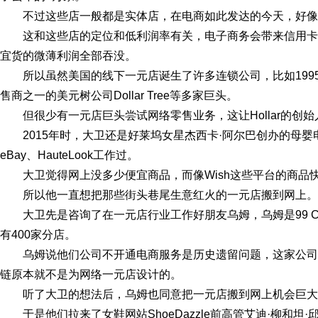
不过这些店一般都是实体店，在电商如此发达的今天，好像
这和这些店的定位和低利润率有关，电子商务会带来信用
宜货的微薄利润全部吞没。
所以虽然美国的线下一元店诞生了许多连锁公司，比如199
售商之一的美元树公司Dollar Tree等多家巨头。
但很少有一元店巨头尝试网络零售业务，这让Hollar的创始人
2015年时，大卫还是好莱坞女星杰西卡·阿尔巴创办的母婴电商
eBay、HauteLook工作过。
大卫觉得网上没多少便宜商品，而像Wish这些平台的商品
所以他一直想把那些街头巷尾生意红火的一元店搬到网上。
大卫先是咨询了在一元店行业工作好朋友乌姆，乌姆是99 Ce
有400家分店。
乌姆说他们公司不开通电商服务是历史遗留问题，这家公
链原本就不是为网络一元店设计的。
听了大卫的想法后，乌姆也同意把一元店搬到网上机会巨大
于是他们拉来了女鞋网站ShoeDazzle前高管艾迪·柳和坦·邱，并