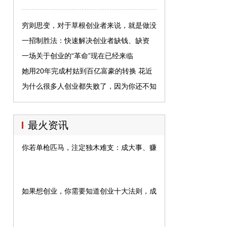
穷则思变，对于草根创业者来说，就是做没
有成本的项目
一招制胜法：快速解决创业者缺钱、缺资
源、缺人才的困难！真实用
一场关于创业的“革命”现在已经来临
她用20年完成村姑到百亿富豪的转换 花近
17万买一张图纸
为什么很多人创业都失败了，因为你还不知
道创业有多“难”
最火资讯
你若单枪匹马，注定独木难支：成大事、赚大钱的七大人脉法则
如果想创业，你需要知道创业十大法则，成为明天的成功人士