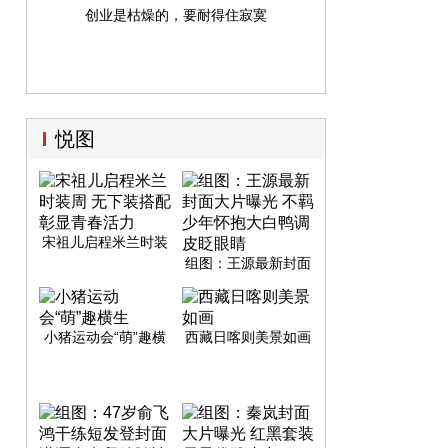
创业是枯燥的，要耐得住寂寞
悦图
宋祖儿启程米兰时装
周 无下装搭配彰显青
组图：王源最新封面
春活力
大片曝光 不羁少年怀
抱大白鸭调皮眨眼睛
小猪运动会“萌”趣横
西藏日喀则美景如画
生