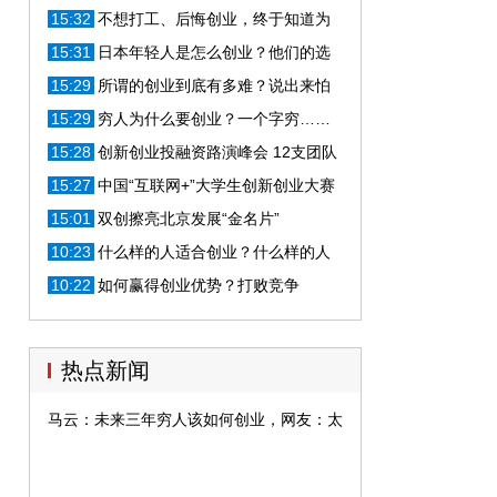
题！
15:32
不想打工、后悔创业，终于知道为
什么成功者能够脱颖而出了
15:31
日本年轻人是怎么创业？他们的选
择让你大吃一惊！
15:29
所谓的创业到底有多难？说出来怕
你不信！
15:29
穷人为什么要创业？一个字穷……
15:28
创新创业投融资路演峰会 12支团队
轮番上阵
15:27
中国“互联网+”大学生创新创业大赛
总决赛13日举行
15:01
双创擦亮北京发展“金名片”
10:23
什么样的人适合创业？什么样的人
不适合创业？
10:22
如何赢得创业优势？打败竞争
热点新闻
马云：未来三年穷人该如何创业，网友：太透彻了受益匪浅