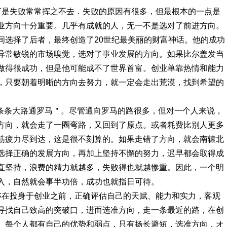
可是失败常常挥之不去．失败的原因有很多，但最根本的一点是
业方向十分重要。几乎有成就的人，无一不是选对了前进方向。
间选择了后者，最终创造了20世纪最美丽的财富神话。他的成功
异常敏锐的市场嗅觉，选对了事业发展的方向。如果比尔盖发当
做得很成功，但是他可能成不了世界首富。创业单靠热情和能力
，只要朝着明晰的方向去努力，就一定会走出荒漠，找到希望的
“条条大路通罗马＂。尽管通向罗马的路很多，但对一个人来说，
方向，就会走了一圈弯路，又回到了原点。或者耗费比别人更多
筋疲力尽到达，这是很不刻算的。如果走错了方向，就会南辕北
选择正确的发展方向，再加上坚持不懈的努力，迟早都会取得成
直坚持，浪费的精力就越多，失败得也就越惨重。因此，一个明
入，自然就会事半功倍，成功也就指日可待。
够在投身于创业之前，正确评估自己的天赋、能力和实力，客观
寻找自己致高的突破口，进而选准方向，走一条最近的路，在创
。每个人都有自己的优势和弱点，只有扬长避短，选准方向，オ