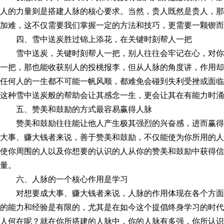
人的力量则是搭建人脉的核心要求。当然，贵人既然是贵人，那
加难，这不仅需要我们掌握一定的方法和技巧，更需要一颗锲而
四、雪中送炭胜过锦上添花，在关键时刻帮人一把
雪中送炭，关键时刻帮人一把，别人往往会牢记在心，对
一把，那也能收获别人的投桃报李，但从人脉的角度讲，作用却
任何人的一生都不可能一帆风顺，都难免会碰到失利受挫或面临
这种雪中送炭般的帮助会让其感念一生，更会让其在有能力时涌
五、赞美和鼓励的方式最容易赢得人脉
赞美和鼓励往往能让他人产生极其强烈的兴奋感，进而赢
大事、赚大钱者来说，善于赞美和鼓励，不仅能使为你所用的人
使你周围的人以及你想要的认识的人从你的赞美和鼓励中获得信
量。
六、人脉的一个核心作用是学习
对想要成大事、赚大钱者来说，人脉的作用体现在各个方
的能力和经验是有限的，尤其是在如今这个提倡终身学习的时代
人何在呢？就在你所搭建的人脉中，你的人脉有多强，你所认识