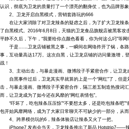
认识，彻底为卫龙的质量打了一个漂亮的翻身仗，也为品牌形象
2、卫龙开启自黑模式，营销套路玩的666
在让大家消除了对卫龙辣条的疑虑之后，为了扩大卫龙辣
了自黑模式。2016年6月8日，天猫的卫龙食品旗舰店被黑客攻
平静不久后，下午，“我要给你点颜色看看，你为何这么叼”等
于是……卫龙店铺被黑之事，一瞬间在网络炸开了锅，各
事，互动量高达17万。这次自黑，让卫龙店铺的访问量激增，
战！
3、主动出击，与暴走漫画、微博段子手紧密合作，让卫龙成
自黑事件过后，卫龙其实早就算的上是一个“网红”了，但
击，与暴走漫画、微博段子手紧密合作，隔三差五制造热搜词汇
而，让卫龙成为了如今还在风靡的“网红表情包”。
“吓坏了，吃包辣条压压惊”“不要想太多，还是吃包辣条吧”
包开始风靡网络，成为了大家日常聊天不可缺少的一部分，从而
4、跨界模仿玩的6，辣条体验店让辣条又火了一把。
iPhone7 发布会当天，卫龙辣条推出了新品 Hotstri