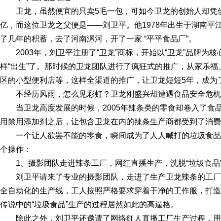
卫龙，虽然便宜的只卖5毛一包，可如今卫龙的创始人却凭
亿，而这位卫龙之父便是——刘卫平。他1978年出生于湖南平
了几年的积蓄，去了河南漯河，开了一家 “平平食品厂”。
2003年，刘卫平注册了“卫龙”商标，开始以“卫龙”品牌
样“出生”了。那时候的卫龙团队进行了疯狂式的推广，从家乐福
区的小型便利店等，这样全渠道的推广，让卫龙短短5年，成为
不经历风雨，怎么见彩虹？卫龙刚盛兴却遭遇食品安全危机
当卫龙高度发展的时候，2005年辣条类的零食却卷入了食
用禁用添加剂之后，让包含卫龙在内的辣条生产商都受到了消费
一个让人欲罢不能的零食，瞬间成为了人人喊打的垃圾食
个操作：
1、摄影团队走进辣条工厂，网红直播生产，洗脱“垃圾食品
刘卫平请来了专业的摄影团队，走进了生产卫龙辣条的工
全自动化的生产线，工人按照严格要求穿着干净的工作服，打造
传说中的“垃圾食品”生产的过程居然如此的高逼格。
除此之外，刘卫平还邀请了网络红人直播工厂生产过程，