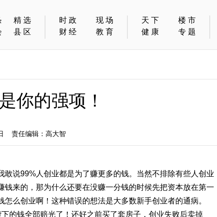
条
精选
时政
现场
天下
楼市
会
县区
财经
教育
健康
专题
是你的强项！
0日 责任编辑：高大智
我敢说99%人创业都是为了赚更多的钱。当然不排除有些人创业
赚钱来的，那为什么还要在没赚一分钱的时候先把资本放在第一
钱怎么创业啊！这种错误的想法是大多数新手创业者的通病。
攒下的钱全部赔光了！还好之前买了套房子，创业失败后卖掉