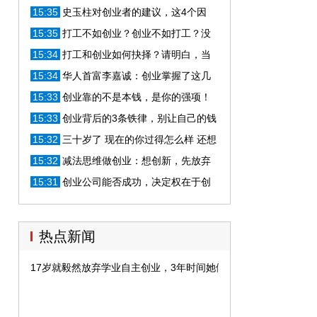
建议
15:35
史玉柱对创业者的建议，这4个因
素，你占了几个！
15:35
打工不如创业？创业不如打工？没
走通的路好纠结！
15:34
打工和创业如何抉择？请明白，当
老板必须具备这5个要素
15:34
华人首富李嘉诚：创业掌握了这几
大要素，想不成功都难！
15:33
创业靠的不是本钱，是你的强项！
15:33
创业背后的3条铁律，别让自己的钱
打水漂，句句真言！
15:32
三十岁了 现在的你过得怎么样 还想
创业吗
15:32
减法思维做创业：想创新，先放弃
15:31
创业公司能否成功，决定权在于创
业团队
热点新闻
17岁就毅然放弃学业自主创业，3年时间她做到了身价10亿