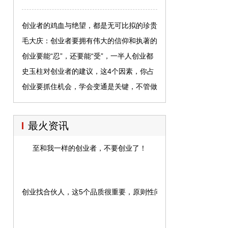
创业者的鸡血与绝望，都是无可比拟的珍贵
毛大庆：创业者要拥有伟大的信仰和执著的
态度
创业要能“忍”，还要能“受”，一半人创业都
做不到后者
史玉柱对创业者的建议，这4个因素，你占
了几个！
创业要抓住机会，学会变通是关键，不管做
什么行业，都能用的上
最火资讯
至和我一样的创业者，不要创业了！
创业找合伙人，这5个品质很重要，原则性问题千万不能“将就”