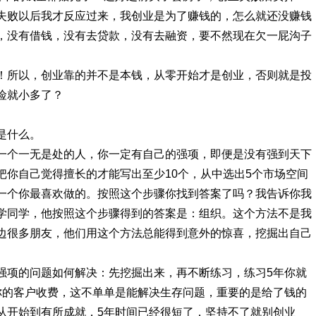
失败以后我才反应过来，我创业是为了赚钱的，怎么就还没赚钱
，没有借钱，没有去贷款，没有去融资，要不然现在欠一屁沟子
！所以，创业靠的并不是本钱，从零开始才是创业，否则就是投
险就小多了？
是什么。
一个一无是处的人，你一定有自己的强项，即便是没有强到天下
把你自己觉得擅长的才能写出至少10个，从中选出5个市场空间
一个你最喜欢做的。按照这个步骤你找到答案了吗？我告诉你我
学同学，他按照这个步骤得到的答案是：组织。这个方法不是我
边很多朋友，他们用这个方法总能得到意外的惊喜，挖掘出自己
强项的问题如何解决：先挖掘出来，再不断练习，练习5年你就
你的客户收费，这不单单是能解决生存问题，重要的是给了钱的
从开始到有所成就，5年时间已经很短了，坚持不了就别创业