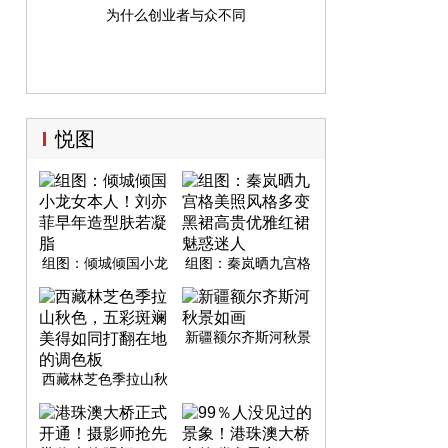
为什么创业者与众不同
悦图
组图：倾城倾国小龙
组图：秦岚晒九宫格
女本人！刘亦菲早年
美照风格多变 黑裙高
造型肤若凝脂
贵优雅红裙魅惑迷人
新疆额尔齐斯河秋景
如画
西藏林芝色季拉山秋
色，五彩斑斓美得如
同打翻在地的调色板