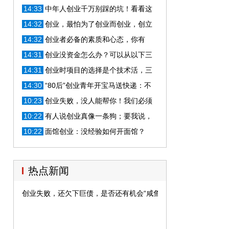
的出路
14:33
中年人创业千万别踩的坑！看看这
些有前途的项目，让人生不再迷茫
14:32
创业，最怕为了创业而创业，创立
小微企业的6个技巧
14:32
创业者必备的素质和心态，你有
吗？
14:31
创业没资金怎么办？可以从以下三
点去获取资金支持，解决难题
14:31
创业时项目的选择是个技术活，三
大原则是关键！
14:30
“80后”创业青年开宝马送快递：不
是作秀但确实加分不少
10:23
创业失败，没人能帮你！我们必须
学会自我激励！
10:22
有人说创业真像一条狗；要我说，
创业连狗都不如！
10:22
面馆创业：没经验如何开面馆？
热点新闻
创业失败，还欠下巨债，是否还有机会“咸鱼翻身”？