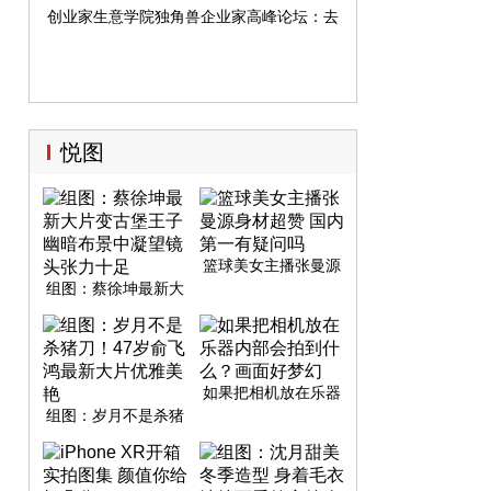
创业家生意学院独角兽企业家高峰论坛：去线下，寻找新的增长
悦图
篮球美女主播张曼源
身材超赞 国内第一有
组图：蔡徐坤最新大
疑问吗
片变古堡王子 幽暗布
景中凝望镜头张力十
足
如果把相机放在乐器
内部会拍到什么？画
组图：岁月不是杀猪
面好梦幻
刀！47岁俞飞鸿最新
大片优雅美艳