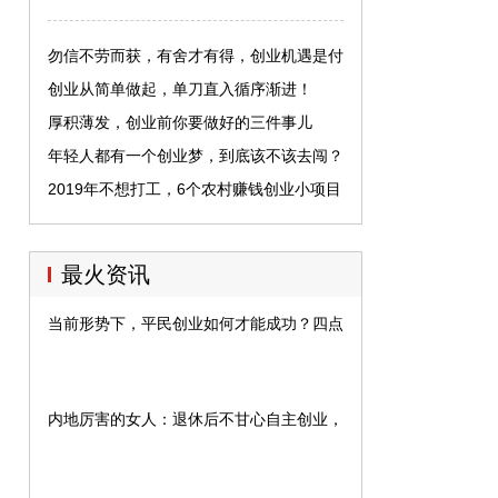
勿信不劳而获，有舍才有得，创业机遇是付
出代价得来的！
创业从简单做起，单刀直入循序渐进！
厚积薄发，创业前你要做好的三件事儿
年轻人都有一个创业梦，到底该不该去闯？
应该注意什么？
2019年不想打工，6个农村赚钱创业小项目
介绍，总有适合你的
最火资讯
当前形势下，平民创业如何才能成功？四点建议
内地厉害的女人：退休后不甘心自主创业，今奋斗出一家上市公