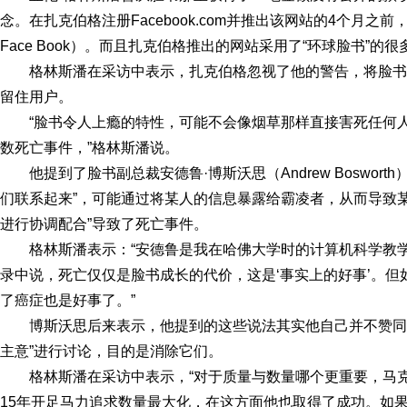
念。在扎克伯格注册Facebook.com并推出该网站的4个月之前，他
Face Book）。而且扎克伯格推出的网站采用了“环球脸书”的
格林斯潘在采访中表示，扎克伯格忽视了他的警告，将脸
留住用户。
“脸书令人上瘾的特性，可能不会像烟草那样直接害死任何
数死亡事件，”格林斯潘说。
他提到了脸书副总裁安德鲁·博斯沃思（Andrew Boswo
们联系起来”，可能通过将某人的信息暴露给霸凌者，从而导致
进行协调配合”导致了死亡事件。
格林斯潘表示：“安德鲁是我在哈佛大学时的计算机科学教
录中说，死亡仅仅是脸书成长的代价，这是‘事实上的好事’。
了癌症也是好事了。”
博斯沃思后来表示，他提到的这些说法其实他自己并不赞同，
主意”进行讨论，目的是消除它们。
格林斯潘在采访中表示，“对于质量与数量哪个更重要，马
15年开足马力追求数量最大化，在这方面他也取得了成功。如