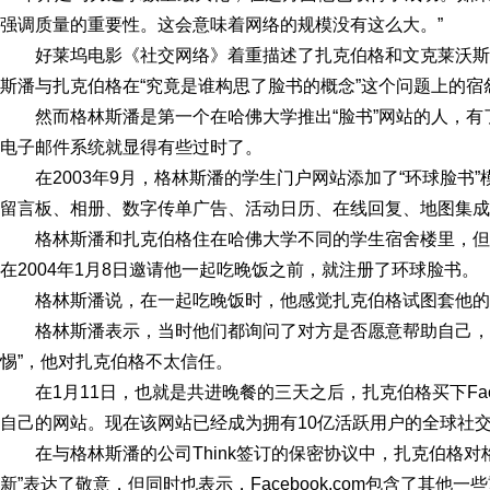
强调质量的重要性。这会意味着网络的规模没有这么大。”
好莱坞电影《社交网络》着重描述了扎克伯格和文克莱沃
斯潘与扎克伯格在“究竟是谁构思了脸书的概念”这个问题上的
然而格林斯潘是第一个在哈佛大学推出“脸书”网站的人，
电子邮件系统就显得有些过时了。
在2003年9月，格林斯潘的学生门户网站添加了“环球脸书
留言板、相册、数字传单广告、活动日历、在线回复、地图集成
格林斯潘和扎克伯格住在哈佛大学不同的学生宿舍楼里，
在2004年1月8日邀请他一起吃晚饭之前，就注册了环球脸书。
格林斯潘说，在一起吃晚饭时，他感觉扎克伯格试图套他的
格林斯潘表示，当时他们都询问了对方是否愿意帮助自己，
惕”，他对扎克伯格不太信任。
在1月11日，也就是共进晚餐的三天之后，扎克伯格买下Fac
自己的网站。现在该网站已经成为拥有10亿活跃用户的全球社交
在与格林斯潘的公司Think签订的保密协议中，扎克伯格
新”表达了敬意，但同时也表示，Facebook.com包含了其