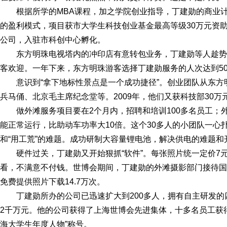
根据所学的MBA课程，加之学院创业指导，丁建勋的商业
的盈利模式，项目获市大学生科技创业基金最高等级30万元资助
公司，入驻市科创中心孵化。
东方明珠电视塔内的冲印店有意转包业务，丁建勋等人趁势
客欢迎。一年下来，东方明珠游客选择丁建勋服务的人次达到5
意识到“拿下地标性景点是一个成功捷径”。创业团队从东
兵马俑、北京毛主席纪念堂等。2009年，他们又获科技部30
做外滩服务项目要在2个月内，招聘和培训100多名员工；
能正常运行，比助动车功率大10倍。这个30多人的小团队一心
和“用工荒”的难题。成功研制大容量锂电池，解决供电的难题和
硬件过关，丁建勋又开始狠抓“软件”。每张照片统一定价7
看，不满意不付钱。世博会期间，丁建勋的外滩摄影部门接待国内
免费提供照片下载14.7万次。
丁建勋所办的公司已迅速扩大到200多人，拥有自主研发的
2千万元。他的公司获得了上海世博会先进集体，十多名员工获得
海大学生年度人物”称号。