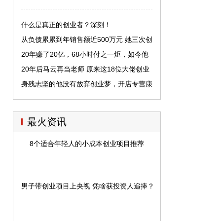
什么是真正的创业者？深刻！
从负债累累到年销售额近500万元 她三次创
业收获美丽青春
20年赚了20亿，68小时付之一炬，如今他
二次创业，走向世界
20年后马云再当老师 原来这18位大佬创业
前也是老师
身残志坚的他没有放弃创业梦，开店专营康
复类器材正式起家
最火资讯
8个适合年轻人的小成本创业项目推荐
男子带创业项目上央视 凭啥获投资人追捧？