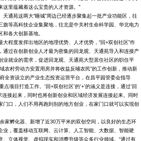
来这里蕴藏着这么宝贵的人才资源。”
、天通苑这两大“睡城”周边已经逐步聚集起一批产业功能区，往
三旗等高科技企业集聚地，往北是中关村生命科学园、华北电力
区和各大创新基地。
大程度发挥出地区的地理优势、人才优势，“回+双创社区”作
，通过在创新创业人才最为密集的回龙观、天通苑导入和连接产
创业就业的需求，促进回龙观、天通苑大型居住社区的职住平
区域农村劳动力安置用房并将收益反哺农民”的工作创新，推动新
政府全资设立的产业生态投资运营平台，在昌平园管委会指导
点项目打造工作。‘回+双创社区’的‘+’的涵义是连接，通过‘回
技术连接起来，同时也将创新创业和区域经济发展连接起来。同时
家门口，人们不用再跑到别的地方创业，在家门口就可以实现创
20余家孵化器、新增了近30万平米的双创空间，以良好的生态环
企业，覆盖移动互联网、云计算、人工智能、大数据、智能硬
意、立体视觉、虚拟现实和消费升级等众多行业领域。“通过有