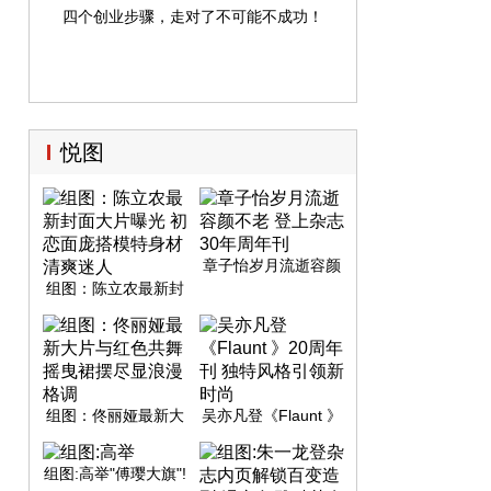
四个创业步骤，走对了不可能不成功！
悦图
章子怡岁月流逝容颜
不老 登上杂志30年周
组图：陈立农最新封
年刊
面大片曝光 初恋面庞
搭模特身材清爽迷人
组图：佟丽娅最新大
吴亦凡登《Flaunt 》
片与红色共舞 摇曳裙
20周年刊 独特风格引
摆尽显浪漫格调
领新时尚
组图:高举"傅璎大旗"!