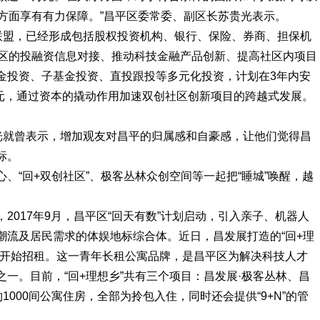
方面享有有力保障。”昌平区委常委、副区长苏贵光表示。
务联盟，已经形成包括股权投资机构、银行、保险、券商、担保机
社区的投融资信息对接、推动科技金融产品创新、提高社区内项目
金投资、子基金投资、直投跟投等多元化投资，计划在3年内安
亿元，通过资本的撬动作用加速双创社区创新项目的跨越式发展。
贵光就曾表示，增加观友对昌平的归属感和自豪感，让他们觉得昌
标。
、“回+双创社区”、极客丛林众创空间等一起把“睡城”唤醒，越
2017年9月，昌平区“回天有数”计划启动，引入亲子、机器人
潮流及居民需求的体娱地标综合体。近日，昌发展打造的“回+理
式开始招租。这一青年长租公寓品牌，是昌平区为解决科技人才
一。目前，“回+理想乡”共有三个项目：昌发展·极客丛林、昌
1000间公寓住房，全部为拎包入住，同时还会提供“9+N”的管