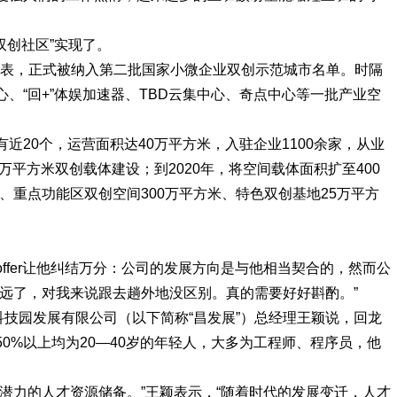
双创社区”实现了。
一代表，正式被纳入第二批国家小微企业双创示范城市名单。时隔
、“回+”体娱加速器、TBD云集中心、奇点中心等一批产业空
近20个，运营面积达40万平方米，入驻企业1100余家，从业
万平方米双创载体建设；到2020年，将空间载体面积扩至400
米、重点功能区双创空间300万平方米、特色双创基地25万平方
ffer让他纠结万分：公司的发展方向是与他相当契合的，然而公
太远了，对我来说跟去趟外地没区别。真的需要好好斟酌。”
平科技园发展有限公司（以下简称“昌发展”）总经理王颖说，回龙
0%以上均为20—40岁的年轻人，大多为工程师、程序员，他
潜力的人才资源储备。”王颖表示，“随着时代的发展变迁，人才