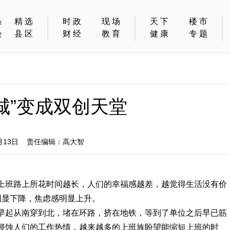
条
精选
时政
现场
天下
楼市
会
县区
财经
教育
健康
专题
城”变成双创天堂
月13日 责任编辑：高大智
上班路上所花时间越长，人们的幸福感越差，越觉得生活没有价
明显下降，焦虑感明显上升。
早起从南穿到北，堵在环路，挤在地铁，等到了单位之后早已筋
侵蚀人们的工作热情，越来越多的上班族盼望能缩短上班的时