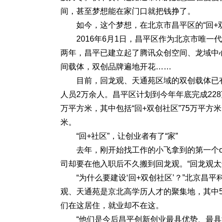
间，甚至梦想能在家门口就把钱挣了。
如今，这个梦想，在北京市昌平区的“回+
2016年6月1日，昌平区作为北京市唯
两年，昌平已建立起了腾讯众创空间、龙域中心
间载体，双创品牌遍地开花……
目前，回龙观、天通苑区域的双创载体已有
人员2万余人。昌平区计划到今年年底完成228
万平方米，其中包括“回+双创社区”75万平方
米。
“回+社区”，让创业者有了“家”
去年，刚开始找工作的小飞拿到的第一个o
司却要在他入职后不久搬到回龙观。“回龙观
“为什么要建设‘回+双创社区’？”北京昌
观、天通苑是京北高学历人才的聚集地，其中5
们在这居住，就业却不在这。
“他们是今后昌平创新创业最具优势、最具