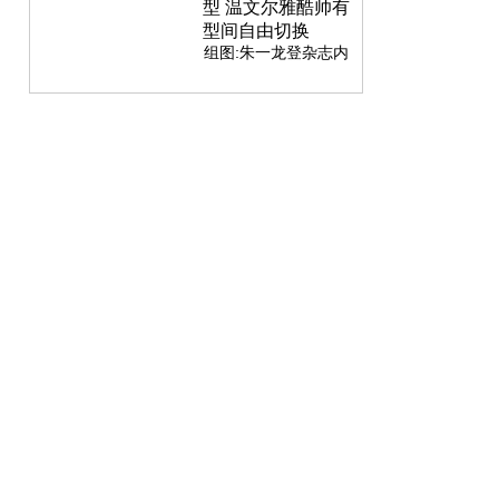
许凯吴谨言写真出炉
二人温情注视超甜
组图:朱一龙登杂志内
页解锁百变造型 温文
尔雅酷帅有型间自由
切换