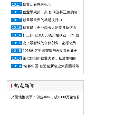
事情是什么
10:17
创业活着就有机会
10:17
创业军规第一条 如何选择正确的创
业方向
10:17
创业最重要的就是执行力
10:16
创业篇：创业牵头人需要具备这五
条，看你具备了几条？
10:16
打工仔借10万元钱开始创业，7年创
亿万财富！
10:15
史上最赚钱的合伙创业，必须做到
这4点，百分百只赚不赔
10:15
2018创客中国智造与再制造创新创
业大赛总决赛圆满落幕
10:14
第七届创新创业大赛，私激生物用
技术燃爆赛场
10:14
“创客中国”智造创新创业大赛圆满落
幕
热点新闻
乂渠地推铁军：创业半年，破4000万销售额，明年要突破3亿