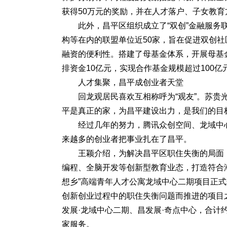
获得50万元的奖励，并在人才落户、子女教育
此外，昌平区组织成立了“双创”金融服
构等在内的联盟单位近50家，旨在促进双创
融资的便利性。搭建了母基金体系，开展母基
排资金10亿元，实现合作基金规模超过100
人才集聚，昌平成创业者天堂
回龙观居民喜欢互相称呼为“观友”。苏
平是真正的家，为昌平建设出力，是我们的目
经过几年的努力，腾讯众创空间、龙域中心
来越多的创业者把事业扎在了昌平。
王颖介绍，为解决昌平区职住失衡的局面，
编程、全脑开发等创新型教育业态，打造符合
想乡”高端青年人才公寓龙域中心二期项目正
创新创业过程中的职住失衡问题而推进的项目之
发展·龙域中心二期、昌发展·奇点中心，合计约
家服务。