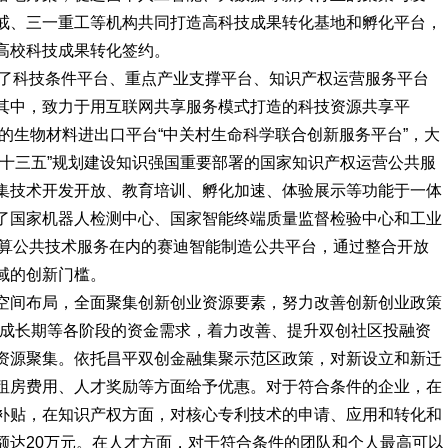
戒、三一重工等机构共同打造高科技成果转化基地和孵化平台，
高校科技成果转化签约。
建了科技条件平台、重点产业支撑平台、知识产权运营服务平台
其中，致力于用互联网共享服务模式打造的科技资源共享平
”的生物材料进出口平台“中关村生命科学联合创新服务平台”，大
“十三五”规划建设知识强国重要部署的国家知识产权运营公共服
集技术开发开放、教育培训、孵化加速、体验展示等功能于一体
了国家机器人检测中心、国家智能终端质量监督检验中心和工业
计算公共技术服务在内的赛迪智能制造公共平台，通过整合开放
域的创新门槛。
空间布局，全面聚集创新创业资源要素，努力改善创新创业政策
、成长期等各阶段的资金需求，着力改善、提升双创社区投融资
资源聚集。依托昌平双创金融集聚示范区政策，对新设立和新迁
租房费用、人才奖励等方面给予优惠。对于符合条件的企业，在
租补贴，在知识产权方面，对核心专利技术的申请、应用和转化和
额达20万元。在人才方面，对于符合条件的团队和个人最高可以