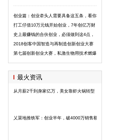
创业篇：创业牵头人需要具备这五条，看你
具备了几条？
打工仔借10万元钱开始创业，7年创亿万财
富！
史上最赚钱的合伙创业，必须做到这4点，
百分百只赚不赔
2018创客中国智造与再制造创新创业大赛
总决赛圆满落幕
第七届创新创业大赛，私激生物用技术燃爆
赛场
最火资讯
从月薪2千到身家亿万，美女靠虾火锅转型，4年开600家店狂赚3
乂渠地推铁军：创业半年，破4000万销售额，明年要突破3亿