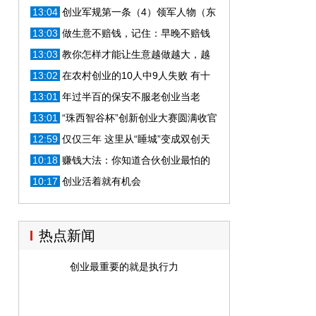
功了一半
13:04
创业军规第一条（4）领军人物（东
哥稳稳地）与技术骨干的关系
13:03
做生意不赔钱，记住：早晚不赔钱
13:03
教你怎样才能让生意越做越大，越
做越火
13:02
在农村创业的10人中9人失败 有十
大原因 别再坑自己了？
13:01
年过半百的保安不服老创业当老
板，终创自己的品牌
13:01
“珠西智谷杯”创新创业大赛圆满收官
12:59
仅仅三年 这里从“睡城”变成双创天
堂
10:18
赚钱大法：你知道合伙创业最怕的
事情是什么
10:17
创业活着就有机会
热点新闻
创业最重要的就是执行力