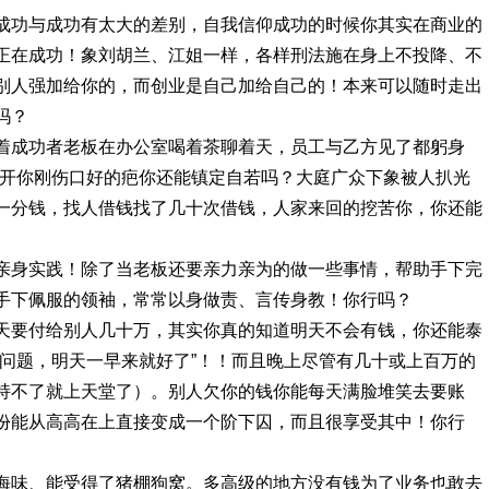
成功与成功有太大的差别，自我信仰成功的时候你其实在商业的
正在成功！象刘胡兰、江姐一样，各样刑法施在身上不投降、不
别人强加给你的，而创业是自己加给自己的！本来可以随时走出
吗？
着成功者老板在办公室喝着茶聊着天，员工与乙方见了都躬身
掀开你刚伤口好的疤你还能镇定自若吗？大庭广众下象被人扒光
一分钱，找人借钱找了几十次借钱，人家来回的挖苦你，你还能
亲身实践！除了当老板还要亲力亲为的做一些事情，帮助手下完
手下佩服的领袖，常常以身做责、言传身教！你行吗？
天要付给别人几十万，其实你真的知道明天不会有钱，你还能泰
没问题，明天一早来就好了”！！而且晚上尽管有几十或上百万的
持不了就上天堂了）。别人欠你的钱你能每天满脸堆笑去要账
份能从高高在上直接变成一个阶下囚，而且很享受其中！你行
海味、能受得了猪棚狗窝。多高级的地方没有钱为了业务也敢去