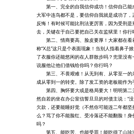
第一、完全的自我信仰成功！信仰自己能
大军中连鸟都不是，要信仰自我就是成功了，
反悔！有时候可能比刑法更厉害，因为受刑是
去，关键在于自己要把自己关在监狱里！你行
第二、情商要高、脸皮要厚！大家都在看
称“X总”这只是个表面现象！当别人指着鼻子
了衣服你还能悠闲的在人群散步吗？兜里没有
说服他让他们借钱给你吗？你行吗？
第三、不畏艰难！从无到有、从零至一的
成从零到一的转变。除了发工资的老板能作为
第四、胸怀要大或是格局要大！明明第二
然自若的坐在办公室信誓旦旦的对债主说：“
欠款，还要能睡好觉（不然你可能连二年都坚
么？骂了你不能脸红、受冷落还不能翻脸！身
吗？
第五、能吃苦、也能受罪！能吃得了山珍