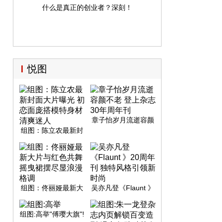
什么是真正的创业者？深刻！
悦图
章子怡岁月流逝容颜
不老 登上杂志30年周
组图：陈立农最新封
年刊
面大片曝光 初恋面庞
搭模特身材清爽迷人
组图：佟丽娅最新大
吴亦凡登《Flaunt 》
片与红色共舞 摇曳裙
20周年刊 独特风格引
摆尽显浪漫格调
领新时尚
组图:高举"傅璎大旗"!