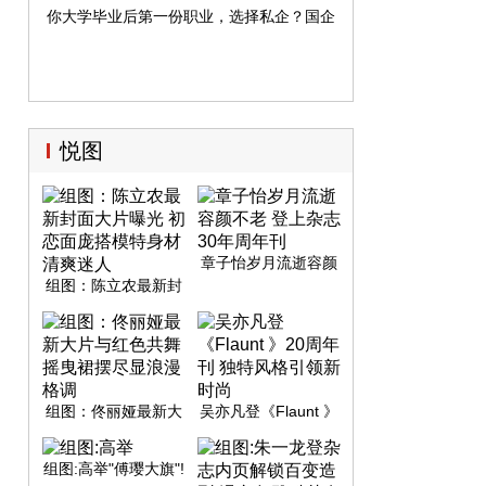
你大学毕业后第一份职业，选择私企？国企？外企？还是自主创
悦图
章子怡岁月流逝容颜
不老 登上杂志30年周
组图：陈立农最新封
年刊
面大片曝光 初恋面庞
搭模特身材清爽迷人
组图：佟丽娅最新大
吴亦凡登《Flaunt 》
片与红色共舞 摇曳裙
20周年刊 独特风格引
摆尽显浪漫格调
领新时尚
组图:高举"傅璎大旗"!