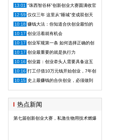
板，终创自己的品牌
13:01
“珠西智谷杯”创新创业大赛圆满收官
12:59
仅仅三年 这里从“睡城”变成双创天
堂
10:18
赚钱大法：你知道合伙创业最怕的
事情是什么
10:17
创业活着就有机会
10:17
创业军规第一条 如何选择正确的创
业方向
10:17
创业最重要的就是执行力
10:16
创业篇：创业牵头人需要具备这五
条，看你具备了几条？
10:16
打工仔借10万元钱开始创业，7年创
亿万财富！
10:15
史上最赚钱的合伙创业，必须做到
这4点，百分百只赚不赔
热点新闻
第七届创新创业大赛，私激生物用技术燃爆赛场