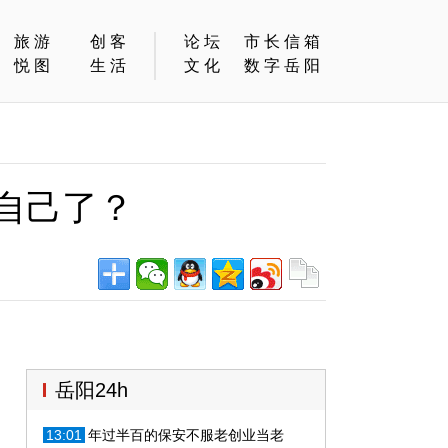
旅游
创客
论坛
市长信箱
悦图
生活
文化
数字岳阳
坑自己了？
岳阳24h
13:01
年过半百的保安不服老创业当老