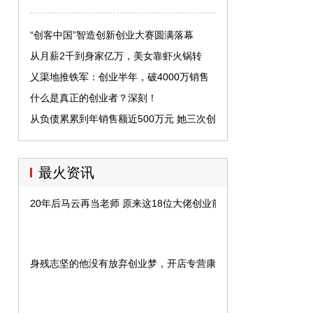
“创客中国”智造创新创业大赛圆满落幕
从月薪2千到身家亿万，美女靠虾火锅转
型，4年开600家店狂赚3亿
乂渠地推铁军：创业半年，破4000万销售
额，明年要突破3亿
什么是真正的创业者？深刻！
从负债累累到年销售额近500万元 她三次创
业收获美丽青春
最火资讯
20年后马云再当老师 原来这18位大佬创业前也是老师
身残志坚的他没有放弃创业梦，开店专营康复类器材正式起家