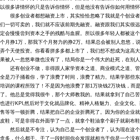
以很多讲情怀的只是告诉你情怀，但是他没有告诉你如何用情怀
很多创业者都想融资上市，其实恰恰忽略了我就是个创业
们一切可卖的，我们就不应该前期先融资。融资跟我们其实很远
定会慢慢尝到资本之手的残酷与血腥。所以很多年轻人都被这个
个月挣1万，那我下个月努力的挣2万。结果总会被别人忽悠，
弄个天使投资。你看看拼多多都上市了，我们想不想成为这高大
果被人一忽悠卑微也没有了，结局你是一个伟大的赴死，在别人
还有创业不做，非得跟人家学资本之道、商业模式之道、
全是刀子捅着你，学了浪费了时间，浪费了精力。结果学那些东
培训的课程所毁了！不是因为他浪费了那1万块钱2万块钱，而
了。他总是觉得我很牛，那个大师教我的。结果就拿到了自己苦
也进行KPI,然后对于文化就品牌化、精神人格魅力、企业文化、
售等等一顿折腾，结果把自己的企业折腾死了。因为你的企业就
皮鞋，可是非得在外面学了一点，就拿个鞋油拿个刷子就刷布鞋
然后就是不专注，认为自己是一个创业者了，认为现在这
贪多，什么都干。干了一段时间你会发现就相当于你是一个没有