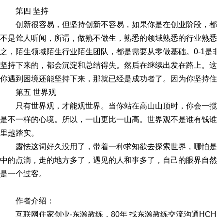
第四 坚持
创新很容易，但坚持创新不容易，如果你是在创业阶段，
不是耸人听闻，所谓，做熟不做生，熟悉的领域熟悉的行业熟悉
之，陌生领域陌生行业陌生团队，都是需要从零做基础。0-1
坚持下来的，都会沉淀和总结得失。然后在继续出发在路上。这
你遇到困境还能坚持下来，那就已经是成功者了。因为你坚持住
第五 世界观
只有世界观，才能观世界。当你站在高山山顶时，你会一
是不一样的心境。所以，一山更比一山高。世界观不是谁有钱谁
里越踏实。
露怯这词好久没用了，带着一种求知欲去探索世界，哪怕
中的点滴，走的地方多了，遇见的人和事多了，自己的眼界自然
是一个过客。
作者介绍：
互联网住家创业-东瀚教练，80年 找东瀚教练交流沟通HCHD