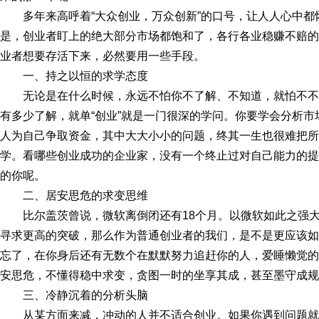
多年来高呼着“大众创业，万众创新”的口号，让人人心中
是，创业者盯上的绝大部分市场都饱和了，各行各业稳赚不赔的
业者想要存活下来，必然要用一些手段。
一、持之以恒的求学态度
无论是在什么时候，永远不怕你不了解、不知道，就怕不
有多少了解，就单“创业”就是一门很深的学问。你要学会分析
人为自己争取资金，其中大大小小的问题，终其一生也很难把所
学。看哪些创业成功的企业家，没有一个终止过对自己能力的提
的你呢。
二、居安思危的求变思维
比尔盖茨曾说，微软离倒闭还有18个月。以微软如此之强
寻求更高的突破，那么作为普通创业者的我们，是不是更应该如
忘了，在你身后还有无数个在默默努力追赶你的人，爱睡懒觉的
安思危，不懂得稳中求变，贪图一时的坐享其成，甚至墨守成规
三、冷静沉着的分析头脑
从某方面来减，冲动的人并不适合创业。如果你遇到问题