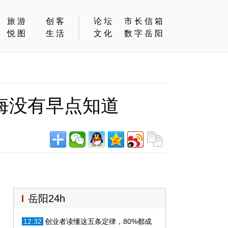
旅游
创客
论坛
市长信箱
悦图
生活
文化
数字岳阳
悔没有早点知道
岳阳24h
12:32
创业者读懂这五条定律，80%都成