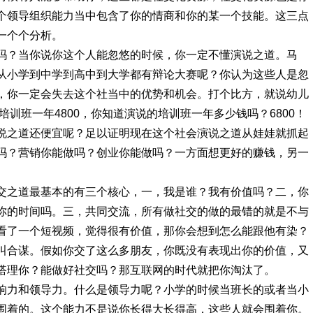
个领导组织能力当中包含了你的情商和你的某一个技能。这三点
一个个分析。
吗？当你说你这个人能忽悠的时候，你一定不懂演说之道。马
从小学到中学到高中到大学都有辩论大赛呢？你认为这些人是忽
，你一定会失去这个社当中的优势和机会。打个比方，就说幼儿
培训班一年4800，你知道演说的培训班一年多少钱吗？6800！
说之道还便宜呢？足以证明现在这个社会演说之道从娃娃就抓起
吗？营销你能做吗？创业你能做吗？一方面想更好的赚钱，另一
交之道最基本的有三个核心，一，我是谁？我有价值吗？二，你
你的时间吗。三，共同交流，所有做社交的做的最错的就是不与
看了一个短视频，觉得很有价值，那你会想到怎么能跟他有染？
叫合谋。假如你交了这么多朋友，你既没有表现出你的价值，又
搭理你？能做好社交吗？那互联网的时代就把你淘汰了。
响力和领导力。什么是领导力呢？小学的时候当班长的或者当小
围着的。这个能力不是说你长得大长得高，这些人就会围着你。