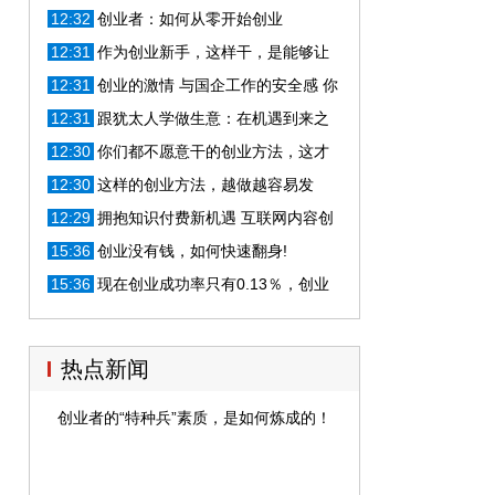
功了
12:32
创业者：如何从零开始创业
12:31
作为创业新手，这样干，是能够让
你快速成功的有效方法
12:31
创业的激情 与国企工作的安全感 你
会选择哪个
12:31
跟犹太人学做生意：在机遇到来之
前，你最需要的是这样东西
12:30
你们都不愿意干的创业方法，这才
是最赚钱的
12:30
这样的创业方法，越做越容易发
财，每个人都可以
12:29
拥抱知识付费新机遇 互联网内容创
业达人赛启动
15:36
创业没有钱，如何快速翻身!
15:36
现在创业成功率只有0.13％，创业
如何提高成功率？
热点新闻
创业者的“特种兵”素质，是如何炼成的！