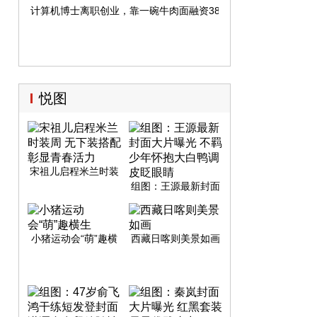
计算机博士离职创业，靠一碗牛肉面融资382万！
悦图
宋祖儿启程米兰时装
周 无下装搭配彰显青
组图：王源最新封面
春活力
大片曝光 不羁少年怀
抱大白鸭调皮眨眼睛
小猪运动会“萌”趣横
西藏日喀则美景如画
生