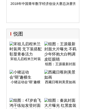
2018年中国青年数字经济创业大赛总决赛开启
悦图
宋祖儿启程米兰时装
周 无下装搭配彰显青
组图：王源最新封面
春活力
大片曝光 不羁少年怀
抱大白鸭调皮眨眼睛
小猪运动会“萌”趣横
西藏日喀则美景如画
生