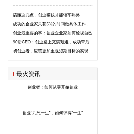
搞懂这几点，创业赚钱才能轻车熟路！
成功的企业家只花5%的时间做具体工作，
其余时间主要是在找人
创业最重要的事：创业企业家如何检视自己
的领导力
90后CEO：创业路上充满艰难，成功背后
隐藏辛酸
初创业者，应该更加重视短期目标的实现
最火资讯
创业者：如何从零开始创业
创业“九死一生”，如何求得“一生”