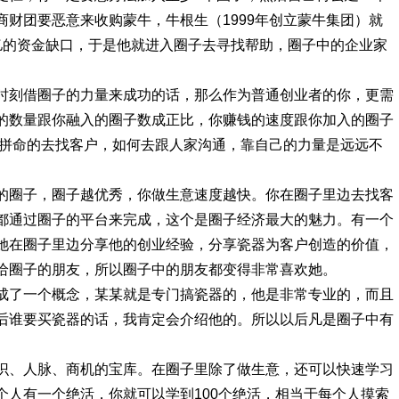
财团要恶意来收购蒙牛，牛根生（1999年创立蒙牛集团）就
亿的资金缺口，于是他就进入圈子去寻找帮助，圈子中的企业家
。
时刻借圈子的力量来成功的话，那么作为普通创业者的你，更需
的数量跟你融入的圈子数成正比，你赚钱的速度跟你加入的圈子
何拼命的去找客户，如何去跟人家沟通，靠自己的力量是远远不
的圈子，圈子越优秀，你做生意速度越快。你在圈子里边去找客
都通过圈子的平台来完成，这个是圈子经济最大的魅力。有一个
她在圈子里边分享他的创业经验，分享瓷器为客户创造的价值，
给圈子的朋友，所以圈子中的朋友都变得非常喜欢她。
成了一个概念，某某就是专门搞瓷器的，他是非常专业的，而且
后谁要买瓷器的话，我肯定会介绍他的。所以以后凡是圈子中有
识、人脉、商机的宝库。在圈子里除了做生意，还可以快速学习
个人有一个绝活，你就可以学到100个绝活，相当于每个人摸索