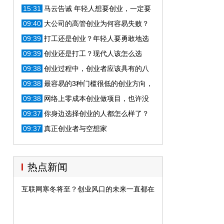
你会几刀？
15:31
马云告诫 年轻人想要创业，一定要
记住这一点！
09:40
大公司的高管创业为何容易失败？
把握这三点，草根创业有优势
09:39
打工还是创业？年轻人要勇敢地选
择去创业
09:39
创业还是打工？现代人该怎么选
择？这波趋势来袭你抓住了吗？
09:38
创业过程中，创业者应该具有的八
个好习惯，看看你有吗？
09:38
最容易的3种门槛很低的创业方向，
选择其一就够了
09:38
网络上零成本创业做项目，也许没
接触过，但是你可以操作
09:37
你身边选择创业的人都怎么样了？
十个创业者九个已死
09:37
真正创业者与空想家
热点新闻
互联网寒冬将至？创业风口的未来一直都在创业者手里