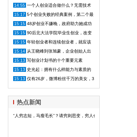
项目开始自己的创业之路？
14:55
一个人创业适合做什么？无需技术
的移动互联网两大创业项目推荐
15:17
5个创业失败的经典案例，第二个最
容易发生，你失败在哪一点上？
15:15
48岁创业不嫌晚，政府助力她成功
开出服装店
15:15
90后北大法学院毕业生创业，改变
中国酒店业格局，月入千万
15:15
年轻创业者和连续创业者，就应该
被授予荣誉的勋章吗？
15:14
从王晓峰到张旭豪，企业创始人出
局为何成为常态？
15:13
写创业计划书的十个重要元素
15:13
史光起：拥有什么样能力与素质的
人创业容易成功？
15:13
仅有26岁，微博粉丝千万的美女，3
年创业15亿市值的公司
热点新闻
“人穷志短，马瘦毛长”？请穷则思变，穷人创业有出路！