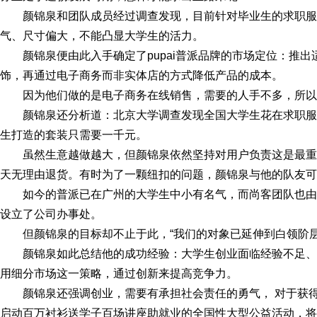
颜锦泉和团队成员经过调查发现，目前针对毕业生的求职
气、尺寸偏大，不能凸显大学生的活力。
颜锦泉便由此入手确定了pupai普派品牌的市场定位：推
饰，再通过电子商务而非实体店的方式降低产品的成本。
因为他们做的是电子商务在线销售，需要的人手不多，所以
颜锦泉还分析道：北京大学调查发现全国大学生花在求职服装
生打造的套装只需要一千元。
虽然生意越做越大，但颜锦泉依然坚持对用户负责这是最重
天无理由退货。有时为了一颗纽扣的问题，颜锦泉与他的队友可
如今的普派已在广州的大学生中小有名气，而尚客团队也
设立了公司办事处。
但颜锦泉的目标却不止于此，“我们的对象已延伸到白领阶
颜锦泉如此总结他的成功经验：大学生创业面临经验不足
用细分市场这一策略，通过创新来提高竞争力。
颜锦泉还强调创业，需要有承担社会责任的勇气， 对于获得
启动百万衬衫送学子百场讲座助就业的全国性大型公益活动，将