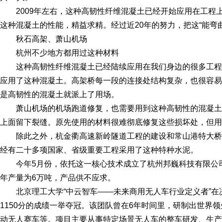
2009年左右，这种高韧性纤维混凝土已经开始应用在工程
这种混凝土的性能，精益求精。经过近20年的努力，把这“能弯
秋石高架、萧山机场
杭州不少地方都用过这种材料
这种高韧性纤维混凝土已经陆续应用在我们身边的很多工
应用了这种混凝土。高架桥每一段的连接处结构复杂，也很容易
是高韧性的混凝土就派上了用场。
萧山机场的机场跑道修复，也需要用到这种高韧性的混凝
上面留下裂缝。原先使用的材料很难彻底修复这些损坏处，但用
除此之外，杭金衢高速新岭隧道工程的建设和常山港特大
经有二十多项国家、省级重要工程采用了这种特种水泥。
今年5月份，依托这一核心技术成立了杭州邦巍科技有限公
年产量为6万吨，产品供不应求。
北京理工大学“中云智车——未来商用无人车行业定义者”在决
1150分的成绩一举夺冠。该团队曾在6年时间里，研制出世界
动无人赛车等。项目主要从事特定场景无人车的整车研发、生产