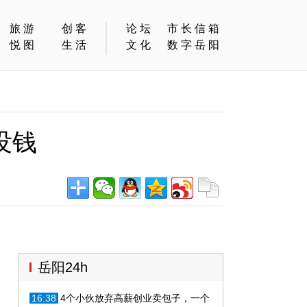
旅游
创客
论坛
市长信箱
悦图
生活
文化
数字岳阳
没钱
岳阳24h
16:38
4个小伙放弃高薪创业卖包子，一个