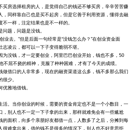
不买房选择租房的人，是觉得自己的钱还不够买房，辛辛苦苦赚
人，同样靠自己也是买不起房，但是它善于利用资源，懂得去融
度不一样，注定结果也是不一样的。
是问题，问题是没钱。
创业去。”但是后面一句经常是“没钱怎么办？”在创业资金面
壮志凌云，都可以一下子变得脆弱不堪。
因为没钱，才一定要创业，阿里巴巴创业开始，钱也不多，50
以他不屈不挠的精神，克服了种种困难，才有了今天的成绩。
钱做借口的人非常多，现在的融资渠道这么多，钱不多那么我们
的很少。
何优雅地借钱。
生活。当你创业的时候，需要的资金肯定也不是一个小数目，一
口，别人也不一定一下子拿的出来，那样就难免会有一些尴尬
钱的面积，向多个亲朋好友都借一点，人数多了之后，分摊到每
人很难拿出来，借的钱不是很多的情况下，别人也不好意思拒