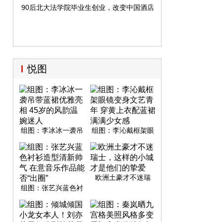
90后北大法学院毕业生创业，改变中国酒店业格局，月入千万
悦图
组图：李冰冰一袭吊
组图：李沁戴框架眼
带蓝裙优雅亮相 45岁
镜变身文艺青年 穿黄
的风韵温婉迷人
上衣配蓝裙满满少女
感
欧洲土豪才不迷瑞
士，这样的小城才是
组图：张艺兴蓝色衬
他们的挚爱
衫造型清新帅气 在意
音乐作品能否“出圈”