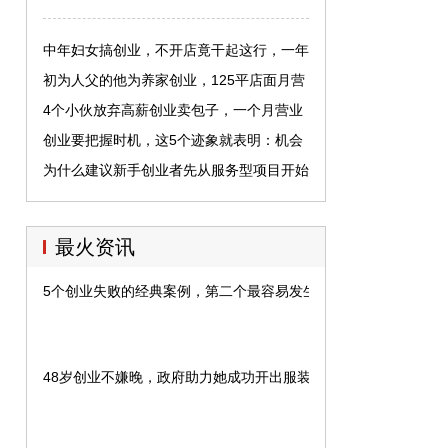
中年妇女搞创业，不开店竟干起这行，一年
进账200万
初为人父的他为养家创业，125平店面月营
业额40万
4个小伙放弃高薪创业卖包子，一个月营业
额达5万元
创业要把握时机，这5个迹象就表明：机会
来了
为什么建议新手创业者先从服务型项目开始
自己的创业之路？
最火资讯
5个创业失败的经典案例，第二个最容易发生，你失败在哪一点上
48岁创业不嫌晚，政府助力她成功开出服装店