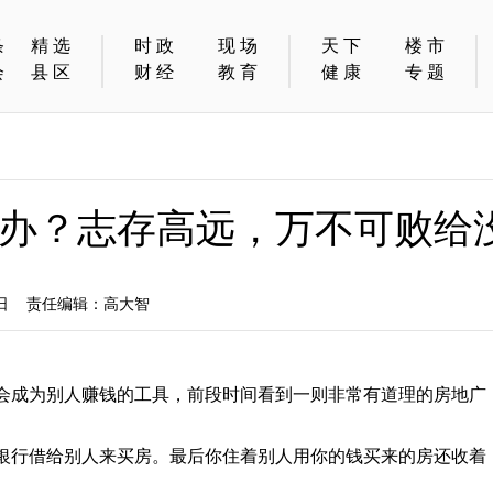
条
精选
时政
现场
天下
楼市
会
县区
财经
教育
健康
专题
办？志存高远，万不可败给
2日 责任编辑：高大智
会成为别人赚钱的工具，前段时间看到一则非常有道理的房地广
银行借给别人来买房。最后你住着别人用你的钱买来的房还收着