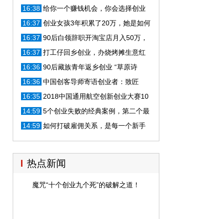
月营业额达5万元
16:38
给你一个赚钱机会，你会选择创业
吗？
16:37
创业女孩3年积累了20万，她是如何
做的？
16:37
90后白领辞职开淘宝店月入50万，
只为不忘初心
16:37
打工仔回乡创业，办烧烤摊生意红
红火火
16:36
90后藏族青年返乡创业 “草原诗
人”驰骋草原，生意创作两不误
16:36
中国创客导师寄语创业者：致匠
心，敬创新
16:35
2018中国通用航空创新创业大赛10
强诞生
14:59
5个创业失败的经典案例，第二个最
容易发生，你失败在哪一点上？
14:59
如何打破雇佣关系，是每一个新手
创业者该思考的问题
热点新闻
魔咒“十个创业九个死”的破解之道！