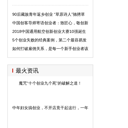
90后藏族青年返乡创业 “草原诗人”驰骋草
原，生意创作两不误
中国创客导师寄语创业者：致匠心，敬创新
2018中国通用航空创新创业大赛10强诞生
5个创业失败的经典案例，第二个最容易发
生，你失败在哪一点上？
如何打破雇佣关系，是每一个新手创业者该
思考的问题
最火资讯
魔咒“十个创业九个死”的破解之道！
中年妇女搞创业，不开店竟干起这行，一年进账200万