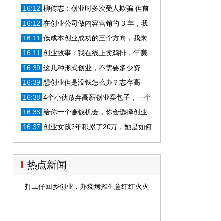
月营业额达5万元
16:12
柳传志：创业时多次受人欺骗 但前
进脚步不会停顿
16:12
在创业公司做内容营销的 3 年，我
总结出 10 条经验
16:11
低成本创业成功的三个方向，我来
告诉你
16:11
创业故事：我在线上卖鸡排，年赚
50万的经历
16:39
这几种形式创业，不需要多少资
金，有点能力的人都能赚钱
16:39
想创业但是没钱怎么办？志存高
远，万不可败给没钱
16:38
4个小伙放弃高薪创业卖包子，一个
月营业额达5万元
16:38
给你一个赚钱机会，你会选择创业
吗？
16:37
创业女孩3年积累了20万，她是如何
做的？
热点新闻
打工仔回乡创业，办烧烤摊生意红红火火