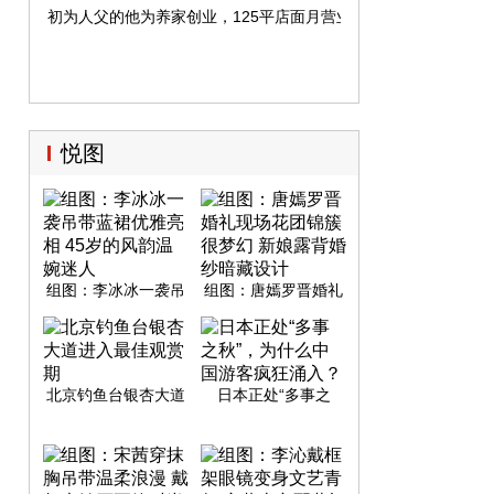
初为人父的他为养家创业，125平店面月营业额40万
悦图
组图：李冰冰一袭吊
组图：唐嫣罗晋婚礼
带蓝裙优雅亮相 45岁
现场花团锦簇很梦幻
的风韵温婉迷人
新娘露背婚纱暗藏设
计
北京钓鱼台银杏大道
日本正处“多事之
进入最佳观赏期
秋”，为什么中国游客
疯狂涌入？