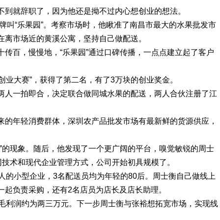
不到就辞职了，因为他还是拗不过内心想创业的想法。
品牌叫“乐果园”。考察市场时，他瞅准了南昌市最大的水果批发市
在离市场近的黄溪公寓，坚持自己做配送。
十传百，慢慢地，“乐果园”通过口碑传播，一点点建立起了客户
网创业大赛”，获得了第二名，有了3万块的创业奖金。
两人一拍即合，决定联合做同城水果的配送，两人合伙注册了江
来的年轻消费群体，深圳农产品批发市场有最新鲜的货源供应，
单”的现象。随后，他发现了一个更广阔的平台，嗅觉敏锐的周士
网技术和现代企业管理方式，公司开始初具规模了。
人的小型企业，3名配送员均为年轻的80后。周士衡自己做线上
一起负责采购，还有2名店员为店长及店长助理。
，毛利润约为两三万元。下一步周士衡与张裕想拓宽市场，实现线