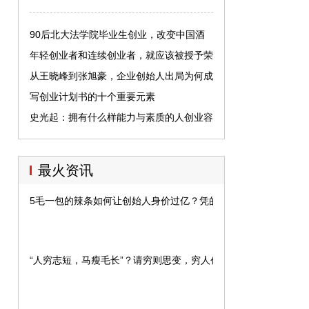
90后北大法学院毕业生创业，改变中国酒
店业格局，月入千万
年轻创业者和连续创业者，就应该被授予荣
誉的勋章吗？
从王晓峰到张旭豪，企业创始人出局为何成
为常态？
写创业计划书的十个重要元素
史光起：拥有什么样能力与素质的人创业容
易成功？
最火资讯
5毛一包的辣条如何让创始人身价过亿？凭的都是这些操作！
“人穷志短，马瘦毛长”？请穷则思变，穷人创业有出路！