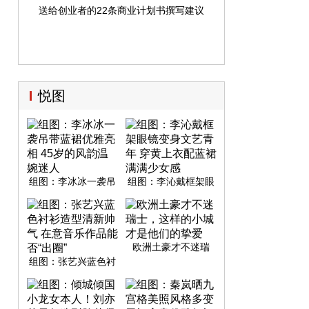
送给创业者的22条商业计划书撰写建议
悦图
组图：李冰冰一袭吊
组图：李沁戴框架眼
带蓝裙优雅亮相 45岁
镜变身文艺青年 穿黄
的风韵温婉迷人
上衣配蓝裙满满少女
感
欧洲土豪才不迷瑞
士，这样的小城才是
组图：张艺兴蓝色衬
他们的挚爱
衫造型清新帅气 在意
音乐作品能否“出圈”