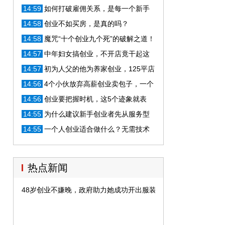
容易发生，你失败在哪一点上？
14:59
如何打破雇佣关系，是每一个新手
创业者该思考的问题
14:58
创业不如买房，是真的吗？
14:58
魔咒“十个创业九个死”的破解之道！
14:57
中年妇女搞创业，不开店竟干起这
行，一年进账200万
14:57
初为人父的他为养家创业，125平店
面月营业额40万
14:56
4个小伙放弃高薪创业卖包子，一个
月营业额达5万元
14:56
创业要把握时机，这5个迹象就表
明：机会来了
14:55
为什么建议新手创业者先从服务型
项目开始自己的创业之路？
14:55
一个人创业适合做什么？无需技术
的移动互联网两大创业项目推荐
热点新闻
48岁创业不嫌晚，政府助力她成功开出服装店