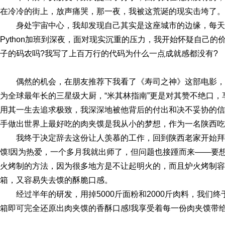
在冷冷的街上，放声痛哭，那一夜，我被这荒诞的现实击垮了。
身处宇宙中心，我却发现自己其实是这座城市的边缘，每天都伴
Python加班到深夜，面对现实沉重的压力，我开始怀疑自己
子的码农吗?我写了上百万行的代码为什么一点成就感都没有?
偶然的机会，在朋友推荐下我看了《寿司之神》这部电影，
为全球最年长的三星级大厨，“米其林指南”更是对其赞不绝口
用其一生去追求极致，我深深地被他背后的付出和决不妥协的信
手做出世界上最好吃的肉夹馍是我从小的梦想，作为一名陕西吃
我终于决定辞去这份让人羡慕的工作，回到陕西老家开始
馍!因为热爱，一个多月我就出师了，但问题也接踵而来——要
火烤制的方法，因为很多地方是不让起明火的，而且炉火烤制容
箱，又容易失去馍的酥脆口感。
经过半年的研发，用掉5000斤面粉和2000斤肉料，我们
箱即可完全还原出肉夹馍的香酥口感!我享受着每一份肉夹馍带给