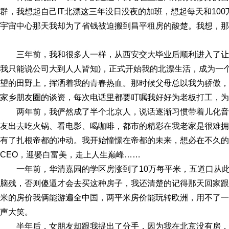
群，我想起自己IT北漂这三年没日没夜的加班，想起每天和10
宇宙中心那天我却为了省钱被迫搬到昌平租房的酸楚。我想，那
三年前，我和很多人一样，从西安交大毕业后顺利进入了让
我只能说公司大到人人皆知)，正式开始我的北漂生活，成为一
望的田野上，挥洒着我的青春热血。那时候父母总以我为骄傲，“北
家乡朋友圈的谈资，每次电话里都要叮嘱我好好为老板打工，为
两年前，我俨然成了半个北京人，说话逐渐习惯带着儿化
友出去吃火锅、看电影、喝咖啡，都市的精彩在我老家是很难拥
有了扎根帝都的冲动。我开始憧憬在帝都的未来，想必在不久的
CEO，迎娶白富美，走上人生巅峰……
一年前，华清嘉园的学区房涨到了10万每平米，五道口从
脑残，否则傻逼才会去买这种房子，我还清楚的记得那天回家跟
米的房价我俩能游遍全中国，两平米房价能玩转欧洲，用不了一
声大笑。
半年后，女朋友却跟我提出了分手，因为我在北京没有房