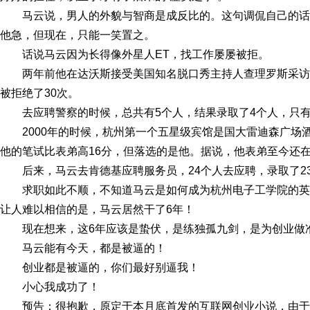
马云说，男人的外貌与智商是成反比的。这句调侃自己的话
他急，但现在，只能一笑置之。
话说马云因为长得像外星人ET，找工作屡屡被拒。
两年前他在达沃斯接受美国知名脱口秀主持人查理罗斯采
被拒绝了30次。
去应聘警察的时候，总共有5个人，结果录取了4个人，只
2000年的时候，杭州第一个五星级宾馆是国大雷迪森广场
他的笔试比表弟高16分，但落选的是他。据说，他表弟至今还
后来，马云去肯德基应聘服务员，24个人去应聘，录取了2
求职如此不顺，不知道马云是如何成为杭州电子工学院的英
让人难以相信的是，马云居然干了6年！
现在想来，这6年应该是蛰伏，是练独孤九剑，是为创业做
马云能有今天，都是被逼的！
创业都是被逼的，你们最好别逼我！
小心我成功了！
预告：很抱歉，原定于本月底首发的互联网创业小说，由