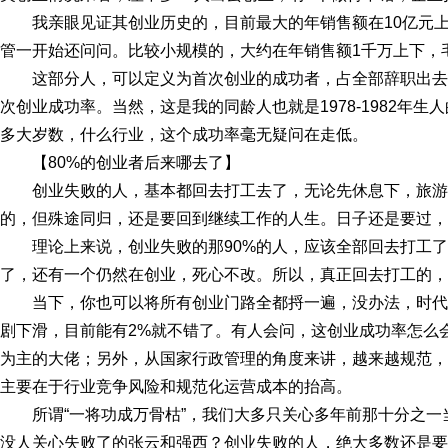
我亲眼见证其创业历史的，目前最大的年销售额在10亿元
管一开始还问问。比较小规模的，大约在年销售额1千万上下，毛
这部分人，可以定义为首次创业的成功者，占全部辞职出去创
次创业成功率。当然，这是我的同龄人也就是1978-1982年生人
多大岁数，什么行业，这个成功率毫无疑问在走低。
【80%的创业者后来哪去了】
创业失败的人，基本都回去打工去了，无论先休息下，旅
的，但殊途同归，还是要回到继续工作的人生。日子还是要过，
理论上来说，创业失败的那90%的人，应该全部回去打工了
了，还有一个仍然在创业，死心不改。所以，真正回去打工的，
当下，你也可以将所有创业门路全都捋一遍，没办法，时代的变
剧下滑，目前能有2%就不错了。有人会问，这创业成功率怎么
为主的大佬；另外，从国家行政管理的角度来讲，越来越规范，
主要在于行业竞争风险和规范化运营成本的抬高。
所谓“一将功成万骨枯”，我们大多只关心多年前那十分之
没人关心失败了的张云和强西？创业失败的人，绝大多数还是要