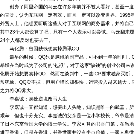
创办了阿里帝国的马云在许多年前并不被人看好，甚至一
的直觉，认为互联网一定有戏，而且一定可以改变世界。1995
外贸人士，他想要听听这些人对于互联网的商务需求，并将自己
其中23个人都说算了吧，只有一个人表示可以尝试。马云翻来
24个人都反对也要去干。
马化腾：曾因缺钱想卖掉腾讯QQ
最早的时候，QQ只是腾讯的副产品，可不到一年的时间，
暴增在当时成为了公司的“包袱”，对于这家“缺钱”的创业公司
化腾开始想要卖掉QQ。然而在谈判中，一些ICP要求独家买断
常犹豫。QQ卖不掉，但用户增长却很快，运营投入越来越大，
之力将QQ养大。
李嘉诚：身处逆境改写人生
李嘉诚一直都知道，想要出人头地，知识是唯一的武器，
艰辛，但也十分充实。李嘉诚的父亲是一位小学校长，爷爷是清
了日本东京帝国大学的博士学位。李家可算的书香门第，在当地受
难至香港，但是在香港，书香世家并没有半点价值，一家人卑微