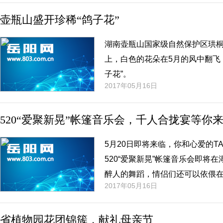
壶瓶山盛开珍稀“鸽子花”
​湖南壶瓶山国家级自然保护区珙
上，白色的花朵在5月的风中翻飞
子花”。
2017年05月16日
520“爱聚新晃”帐篷音乐会，千人合拢宴等你
5月20日即将来临，你和心爱的T
520“爱聚新晃”帐篷音乐会即将
醉人的舞蹈，情侣们还可以依偎
2017年05月16日
备了龙溪古镇徒步和千人合拢宴等
起开启浪漫、爱心之旅吧！
省植物园花团锦簇，献礼母亲节