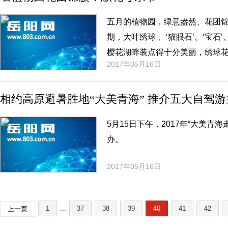
五月的植物园，绿意盎然、花团锦
期，大叶绣球 、‘猫眼石’、‘宝石
樱花湖畔装点得十分美丽，绣球花
2017年05月16日
好的祝福!
相约高原避暑胜地“大美青海” 推介五大自驾
​5月15日下午，2017年“大美
办。
2017年05月16日
1
...
37
38
39
40
41
42
上一页