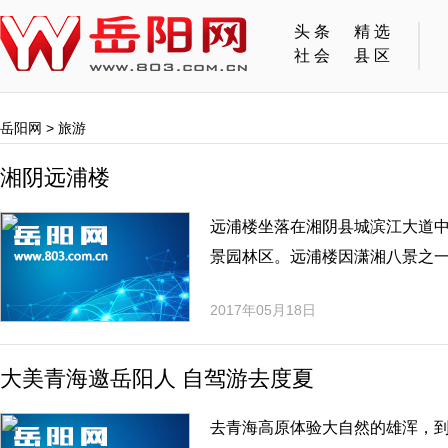
头条
精选
社会
县区
岳阳网
>
旅游
湘阴远浦楼
远浦楼坐落在湘阴县城滨江大道中
景园林区。远浦楼因潇湘八景之
2017年05月18日
大美青海邀岳阳人 自驾游去度夏
去青海高原体验大自然的雄浑，