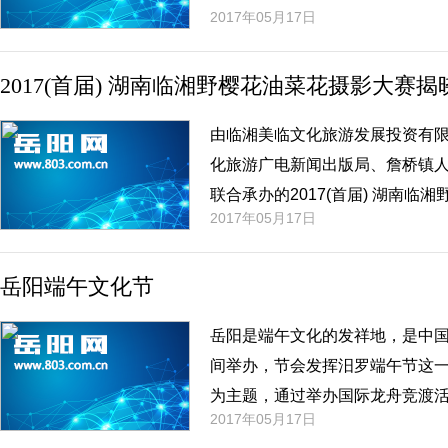
2017年05月17日
2017(首届) 湖南临湘野樱花油菜花摄影大赛揭
由临湘美临文化旅游发展投资有
化旅游广电新闻出版局、詹桥镇
联合承办的2017(首届) 湖南
2017年05月17日
（获奖名单附后）。至此，总奖金
告罄。
岳阳端午文化节
岳阳是端午文化的发祥地，是中
间举办，节会发挥汨罗端午节这
为主题，通过举办国际龙舟竞渡
2017年05月17日
故里国际旅游品牌。