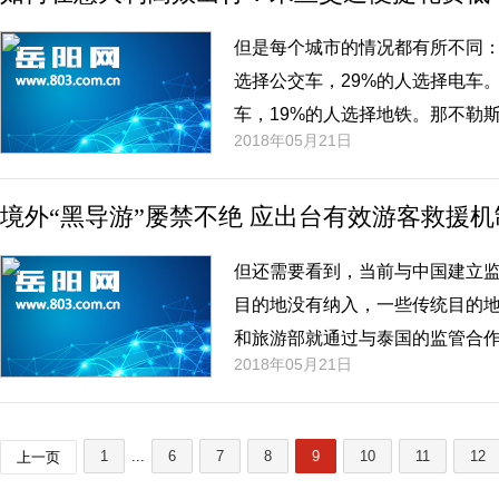
但是每个城市的情况都有所不同：
选择公交车，29%的人选择电车。
车，19%的人选择地铁。那不勒斯
2018年05月21日
有2%的人选择电车。
境外“黑导游”屡禁不绝 应出台有效游客救援机
但还需要看到，当前与中国建立
目的地没有纳入，一些传统目的地
和旅游部就通过与泰国的监管合
2018年05月21日
情况的出现，出台更为有效、更
1
...
6
7
8
9
10
11
12
上一页