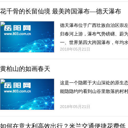
花千骨的长留仙境 最美跨国瀑布—德天瀑布
德天瀑布位于广西壮族自治区崇
归春河上游，瀑布气势磅礴、蔚
一、世界第四大跨国瀑布，年均
2018年05月21日
河是左江的支流，也是中越边境
作。德天瀑布位于大新县归春河上
黄柏山的如画春天
这是一个隐匿于大山深处的原生
能隐隐约约看到山谷里散落的村
2018年05月21日
如何在意大利高效出行？米兰交通便捷花费低