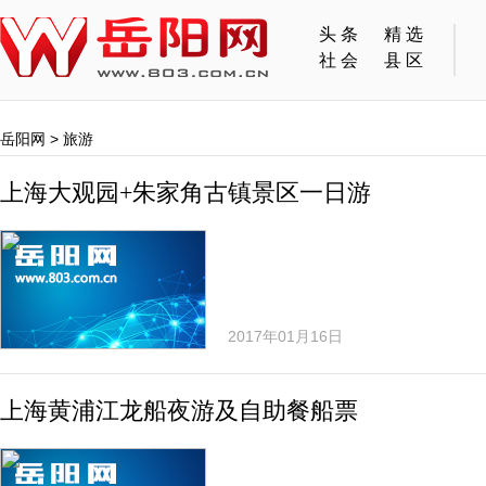
头条
精选
社会
县区
岳阳网
>
旅游
上海大观园+朱家角古镇景区一日游
2017年01月16日
上海黄浦江龙船夜游及自助餐船票