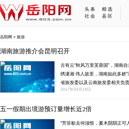
头条
精选
社会
县区
岳阳网
>
旅游
湖南旅游推介会昆明召开
​古有云“秋风万里芙蓉国”，湖南自
绣潇湘 伟人故里，湖南如此多娇
省旅发委以及云南旅发委相关负
2017年04月18日
片观赏沪昆高铁沿线自西往东各
中，绽放出美丽的芙蓉花。
五一假期出境游预订量增长近2倍
“芳菲歇去何须恨，夏木阴阴正可