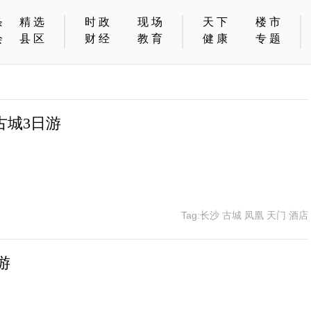
条
精选
时政
现场
天下
楼市
会
县区
财经
教育
健康
专题
古城3日游
Tag:长沙 古城 凤凰 天门 酒店
游