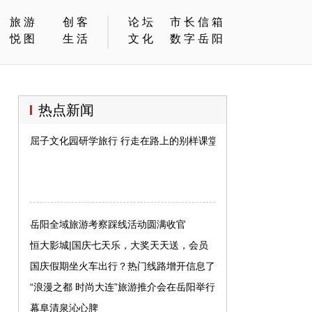
旅游
创客
论坛
市长信箱
悦图
生活
文化
数字岳阳
热点新闻
屈子文化园研学旅行 行走在路上的别样课堂
岳阳全域旅游考察踩线活动圆满收官
恒大影城|国庆七天乐，大奖天天送，会员
观影20元起，周二享半价！
国庆假期坐火车出行？热门线路增开信息了
解一下 →
“浪漫之都 时尚大连”旅游推介会在岳阳举行
幕阜清泉沁心脾