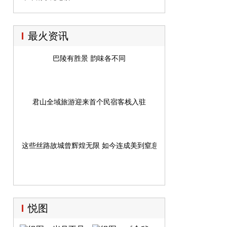
最火资讯
巴陵有胜景 韵味各不同
君山全域旅游迎来首个民宿客栈入驻
这些丝路故城曾辉煌无限 如今连成美到窒息的黄金旅游线
悦图