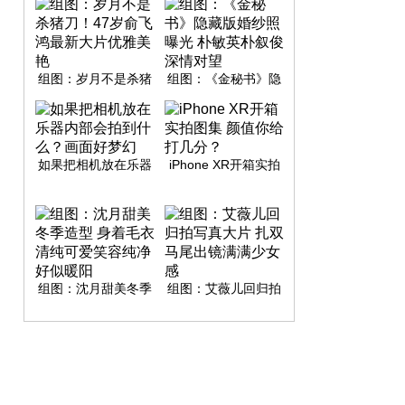
组图：岁月不是杀猪
组图：《金秘书》隐
刀！47岁俞飞鸿最新
藏版婚纱照曝光 朴敏
大片优雅美艳
英朴叙俊深情对望
如果把相机放在乐器
iPhone XR开箱实拍
内部会拍到什么？画
图集 颜值你给打几
面好梦幻
分？
组图：沈月甜美冬季
组图：艾薇儿回归拍
造型 身着毛衣清纯可
写真大片 扎双马尾出
爱笑容纯净好似暖阳
镜满满少女感