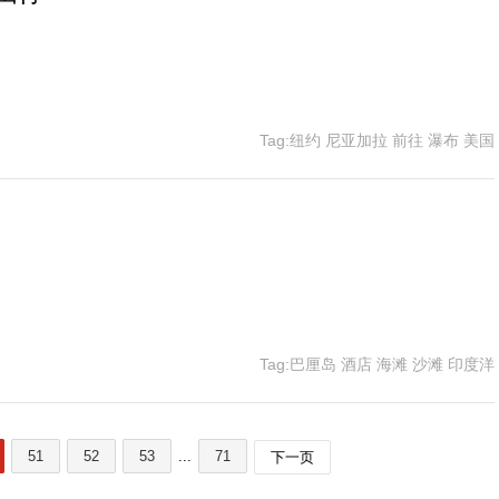
Tag:纽约 尼亚加拉 前往 瀑布 美国
Tag:巴厘岛 酒店 海滩 沙滩 印度洋
51
52
53
...
71
下一页