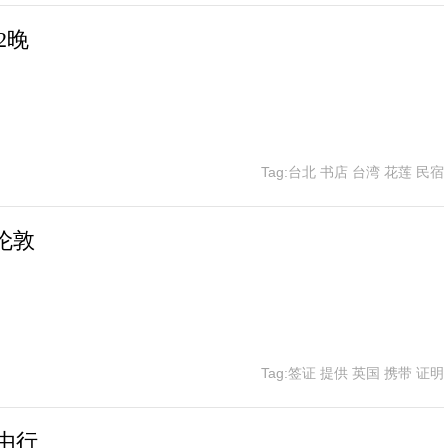
2晚
Tag:台北 书店 台湾 花莲 民宿
伦敦
Tag:签证 提供 英国 携带 证明
由行