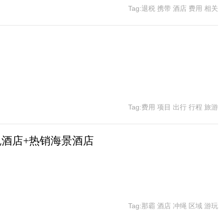
Tag:退税 携带 酒店 费用 相关
Tag:费用 项目 出行 行程 旅游
悦酒店+热销海景酒店
Tag:那霸 酒店 冲绳 区域 游玩