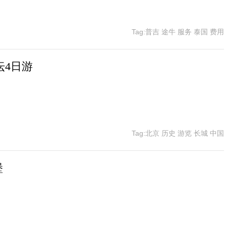
Tag:普吉 途牛 服务 泰国 费用
坛4日游
Tag:北京 历史 游览 长城 中国
堡