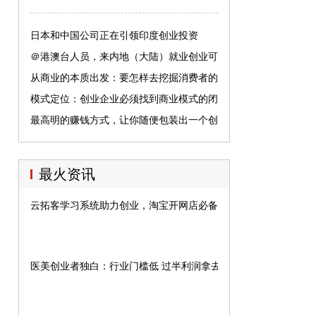
日本和中国公司正在引领印度创业投资
＠港澳台人员，来内地（大陆）就业创业可
享这些服务！
从商业的本质出发：要怎样去挖掘消费者的
认知？
模式定位：创业企业必须找到商业模式的闭
环
最高明的赚钱方式，让你随便包装出一个创
业项目
最火资讯
云拓客学习系统助力创业，淘宝开网店必备神器
医美创业者独白：行业门槛低 过半利润拿去做广告