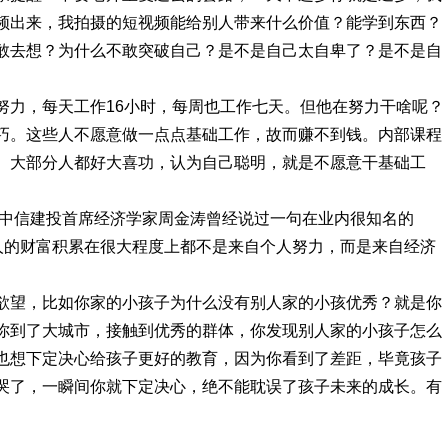
频出来，我拍摄的短视频能给别人带来什么价值？能学到东西？
敢去想？为什么不敢突破自己？是不是自己太自卑了？是不是自
努力，每天工作16小时，每周也工作七天。但他在努力干啥呢？
巧。这些人不愿意做一点点基础工作，故而赚不到钱。内部课程
。大部分人都好大喜功，认为自己聪明，就是不愿意干基础工
.中信建投首席经济学家周金涛曾经说过一句在业内很知名的
个人的财富积累在很大程度上都不是来自个人努力，而是来自经济
欲望，比如你家的小孩子为什么没有别人家的小孩优秀？就是你
你到了大城市，接触到优秀的群体，你发现别人家的小孩子怎么
也想下定决心给孩子更好的教育，因为你看到了差距，毕竟孩子
哭了，一瞬间你就下定决心，绝不能耽误了孩子未来的成长。有