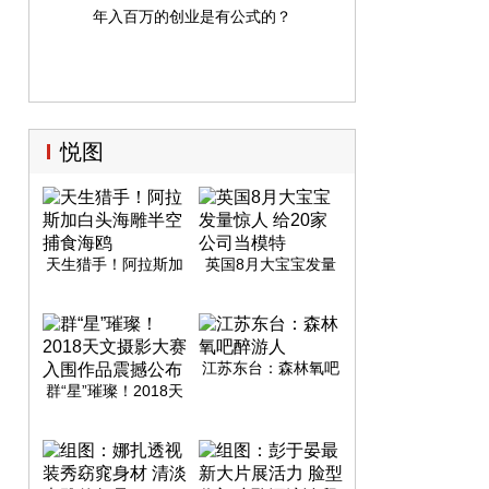
年入百万的创业是有公式的？
悦图
天生猎手！阿拉斯加
英国8月大宝宝发量
白头海雕半空捕食海
惊人 给20家公司当模
鸥
特
江苏东台：森林氧吧
醉游人
群“星”璀璨！2018天
文摄影大赛入围作品
震撼公布