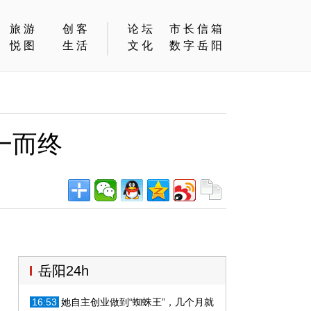
旅游
创客
论坛
市长信箱
悦图
生活
文化
数字岳阳
一而终
岳阳24h
16:53
她自主创业做到“蜘蛛王”，几个月就