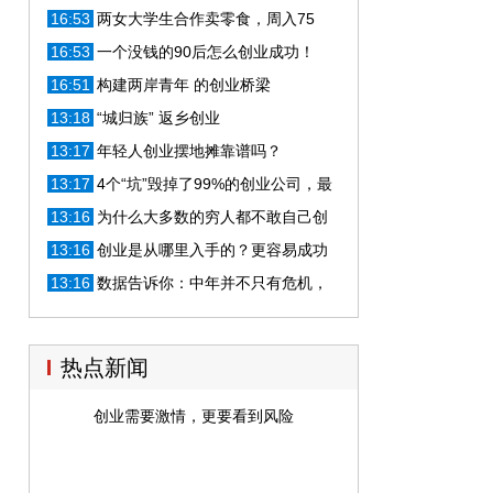
收入80万元
16:53
两女大学生合作卖零食，周入75
万，目前已获500万投资
16:53
一个没钱的90后怎么创业成功！
16:51
构建两岸青年 的创业桥梁
13:18
“城归族” 返乡创业
13:17
年轻人创业摆地摊靠谱吗？
13:17
4个“坑”毁掉了99%的创业公司，最
后一个让人哭笑不得
13:16
为什么大多数的穷人都不敢自己创
业？原因真的说的太精辟！
13:16
创业是从哪里入手的？更容易成功
13:16
数据告诉你：中年并不只有危机，
创业或许正当时
热点新闻
创业需要激情，更要看到风险