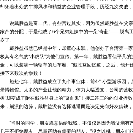
却凭着出众的牛排风味和精益的企业管理手段，历经九次失败，
说戴胜益是富二代，有些言过其实，因为虽然戴胜益在父
家产的分配，于是他成了6个兄弟姐妹中的一朵“奇葩”——脱离
岁了。
戴胜益虽然已经是中年，却童心未泯，他创办了台湾第一
极其有名气的“小虎队”为他们宣传。第一年，戴胜益看似平凡的
金，可以装满一辆轿车的后车厢。”戴胜益回忆道，之后，他开
接下来数次的惨败！
短短七年，戴胜益成立了九个事业体：前4个小型游乐园，
录博物馆。太多的产业让他的精力，体力大幅透支，公司的营收
树”却变成了附在戴胜益身上的“吸血鬼”！接二连三的的创业挫
来，崩溃的边缘，戴胜益没有选择逃避而是决定先向好友借钱，
“当时的同学，朋友愿意借给我钱，不仅仅是因为我父亲有
几乎不拒绝朋友、尽量帮助有需要的朋友。”投之以桃，朋友们